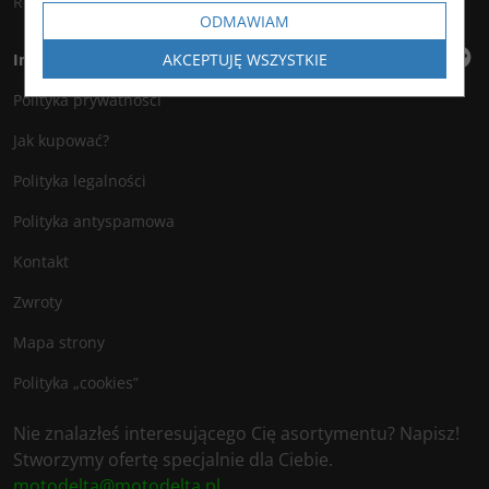
Rejestracja
ODMAWIAM
AKCEPTUJĘ WSZYSTKIE
Informacje
Polityka prywatności
Jak kupować?
Polityka legalności
Polityka antyspamowa
Kontakt
Zwroty
Mapa strony
Polityka „cookies”
Nie znalazłeś interesującego Cię asortymentu? Napisz!
Stworzymy ofertę specjalnie dla Ciebie.
motodelta@motodelta.pl