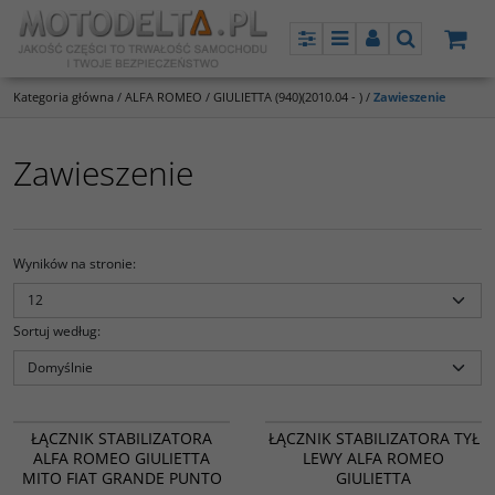
Panel
Menu
Panel
Szukaj
Kategoria główna
/
ALFA ROMEO
/
GIULIETTA (940)(2010.04 - )
/
Zawieszenie
Zawieszenie
Wyników na stronie
:
Sortuj według
:
35503 01
FT20341
PROMOCJA
PROMOCJA
ŁĄCZNIK STABILIZATORA
ŁĄCZNIK STABILIZATORA TYŁ
ALFA ROMEO GIULIETTA
LEWY ALFA ROMEO
MITO FIAT GRANDE PUNTO
GIULIETTA