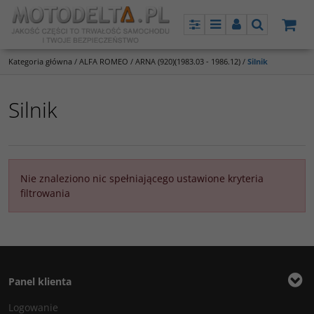
Panel
Menu
Panel
Szukaj
Kategoria główna
/
ALFA ROMEO
/
ARNA (920)(1983.03 - 1986.12)
/
Silnik
Silnik
Nie znaleziono nic spełniającego ustawione kryteria
filtrowania
Panel klienta
Logowanie