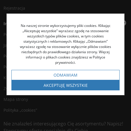
Rejestracja
Informacje
Na naszej stronie wykorzystujemy pliki cookies. Klikając
„Akceptuję wszystkie” wyrażasz zgodę na stosowanie
Polityka prywatności
wszystkich typów plików cookies, w tym cookies
statystycznych i reklamowych. Klikając „Odmawiam”
Jak kupować?
wyrażasz zgodę na stosowanie wyłącznie plików cookies
niezbędnych do prawidłowego działania strony. Więcej
Polityka legalności
informacji o plikach cookies znajdziesz w Polityce
prywatności.
Polityka antyspamowa
ODMAWIAM
Kontakt
AKCEPTUJĘ WSZYSTKIE
Zwroty
Mapa strony
Polityka „cookies”
Nie znalazłeś interesującego Cię asortymentu? Napisz!
Stworzymy ofertę specjalnie dla Ciebie.