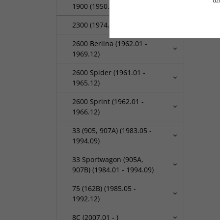
dz
1900 (1950.10 - 1959.09)
2300 (1974.03 - 1980.10)
2600 Berlina (1962.01 -
1969.12)
2600 Spider (1961.01 -
1965.12)
2600 Sprint (1962.01 -
1966.12)
33 (905, 907A) (1983.05 -
1994.09)
33 Sportwagon (905A,
907B) (1984.01 - 1994.09)
75 (162B) (1985.05 -
1992.12)
8C (2007.01 - )