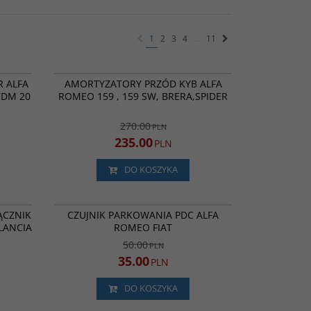
1
2
3
4
...
11
0503487
341700
ROMOCJA
NOWOŚĆ
PROMOCJA
R ALFA
AMORTYZATORY PRZÓD KYB ALFA
JTDM 20
ROMEO 159 , 159 SW, BRERA,SPIDER
270.00
PLN
235.00
PLN
DO KOSZYKA
OS3521
FX 735393479
ROMOCJA
NOWOŚĆ
BESTSELLER
PROMOCJA
ŁĄCZNIK
CZUJNIK PARKOWANIA PDC ALFA
 LANCIA
ROMEO FIAT
50.00
PLN
35.00
PLN
DO KOSZYKA