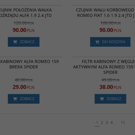
141218
1
PROMOCJA
NOWOŚĆ
P
ZUJNIK POŁOŻENIA WAŁKA
CZUJNIK WAŁU KORBOWEGO 
OZRZĄDU ALFA 1.9 2.4 JTD
ROMEO FIAT 1.6 1.9 2.4 JTD
120.00
100.00
PLN
PLN
90.00
90.00
PLN
PLN
ZOBACZ
DO KOSZYKA
MI118
N
PROMOCJA
P
R KABINOWY ALFA ROMEO 159
FILTR KABINOWY Z WĘGL
BRERA SPIDER
AKTYWNYM ALFA ROMEO 159 
SPIDER
40.00
49.00
PLN
PLN
29.00
38.00
PLN
PLN
ZOBACZ
ZOBACZ
1
2
3
4
...
11