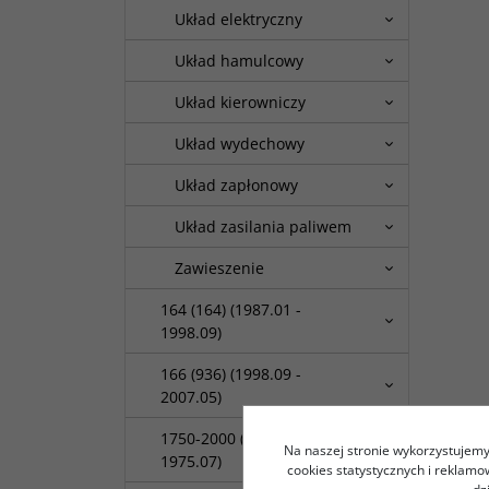
Układ elektryczny
Układ hamulcowy
Układ kierowniczy
Układ wydechowy
Układ zapłonowy
Układ zasilania paliwem
Zawieszenie
164 (164) (1987.01 -
1998.09)
166 (936) (1998.09 -
2007.05)
1750-2000 (1968.03 -
Na naszej stronie wykorzystujemy 
1975.07)
cookies statystycznych i reklam