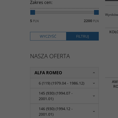
Zakres cen
:
Wyników 
5
2200
PLN
PLN
KOŁO
NASZA OFERTA
ALFA ROMEO
AM
6 (119) (1979.04 - 1986.12)
RO
145 (930) (1994.07 -
2001.01)
146 (930) (1994.12 -
2001.01)