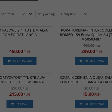
na stronie
:
Sortuj według
:
DPF358.21K1
5
PROMOCJA
NOWOŚĆ
P
 PASOWE 2.4 JTD JTDM ALFA
RURA TURBINA - INTERCOOLE
ROMEO FIAT LANCIA
ROMEO 159 Brera Spider 2.4 
V 50503487
400.00
PLN
450.00
299.00
PLN
PLN
DO KOSZYKA
DO KOSZYKA
341702
NOWOŚĆ
PROMOCJA
P
ORTYZATORY TYŁ KYB ALFA
CZUJNIK CIŚNIENIA OLEJU, ZA
MEO 159 , 159 SW, BRERA
KONTROLKI 0,5 BAR ALFA FIAT
290.00
20.00
PLN
PLN
215.00
15.00
PLN
PLN
ZOBACZ
DO KOSZYKA