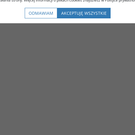
iałania strony. Więcej informacji o plikach cookies znajdziesz w Polityce prywatnoś
ODMAWIAM
AKCEPTUJĘ WSZYSTKIE