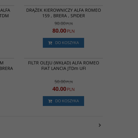
.953.440
FZ2233
ROMOCJA
PROMOCJA
ALFA
DRĄŻEK KIEROWNICZY ALFA ROMEO
 JTDM
159 , BRERA , SPIDER
90.00
PLN
80.00
PLN
DO KOSZYKA
C2194CA
2506100
ROMOCJA
BESTSELLER
PROMOCJA
EM
FILTR OLEJU (WKŁAD) ALFA ROMEO
BRERA
FIAT LANCIA JTDm UFI
50.00
PLN
40.00
PLN
DO KOSZYKA