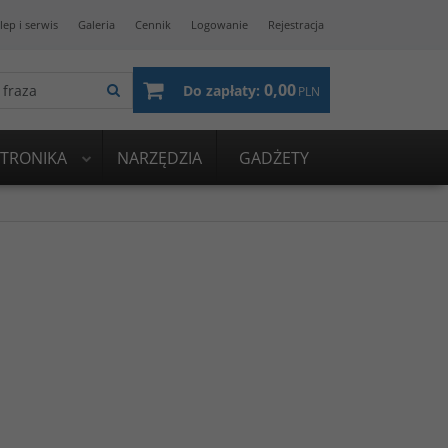
lep i serwis
Galeria
Cennik
Logowanie
Rejestracja
0,00
Do zapłaty:
PLN
KTRONIKA
NARZĘDZIA
GADŻETY