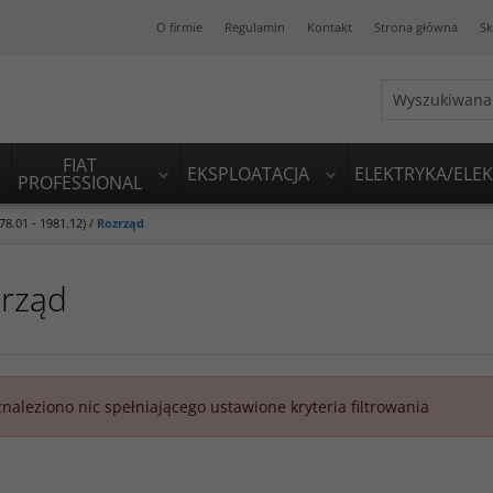
O firmie
Regulamin
Kontakt
Strona główna
Sk
FIAT
EKSPLOATACJA
ELEKTRYKA/ELE
PROFESSIONAL
8.01 - 1981.12)
/
Rozrząd
rząd
znaleziono nic spełniającego ustawione kryteria filtrowania