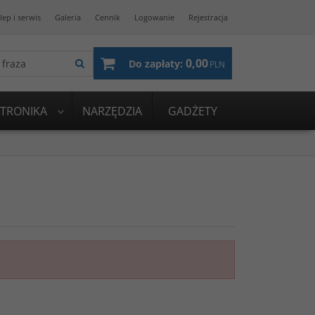
lep i serwis
Galeria
Cennik
Logowanie
Rejestracja
0,00
Do zapłaty:
PLN
KTRONIKA
NARZĘDZIA
GADŻETY