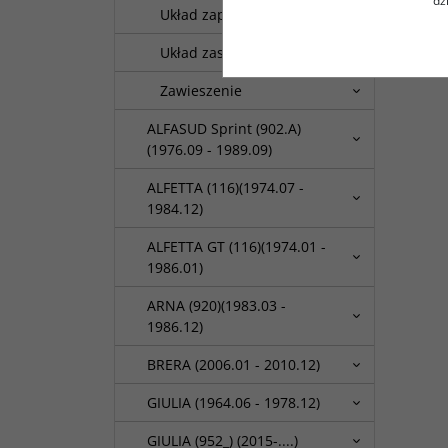
dz
Układ zapłonowy
Układ zasilania paliwem
Zawieszenie
ALFASUD Sprint (902.A)
(1976.09 - 1989.09)
ALFETTA (116)(1974.07 -
1984.12)
ALFETTA GT (116)(1974.01 -
1986.01)
ARNA (920)(1983.03 -
1986.12)
BRERA (2006.01 - 2010.12)
GIULIA (1964.06 - 1978.12)
GIULIA (952_) (2015-....)