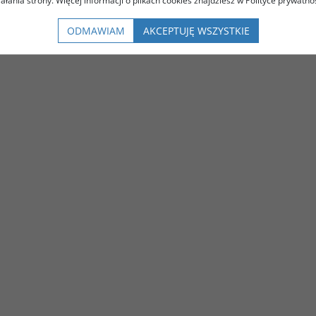
iałania strony. Więcej informacji o plikach cookies znajdziesz w Polityce prywatnoś
ODMAWIAM
AKCEPTUJĘ WSZYSTKIE