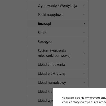
Ogrzewanie / Wentylacja
Paski napędowe
Rozrząd
Silnik
Sprzęgło
System tworzenia
mieszanki paliwowej
Układ chłodzenia
Układ elektryczny
Układ hamulcowy
Układ kierowniczy
Na naszej stronie wykorzystujemy 
Układ wydechowy
cookies statystycznych i reklam