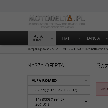
ALFA
FIAT
LANCIA
ROMEO
Kategoria główna
/
ALFA ROMEO
/
ALFASUD Giardinetta (904)(197
Roz
NASZA OFERTA
ALFA ROMEO
Nie 
6 (119) (1979.04 - 1986.12)
145 (930) (1994.07 -
2001.01)