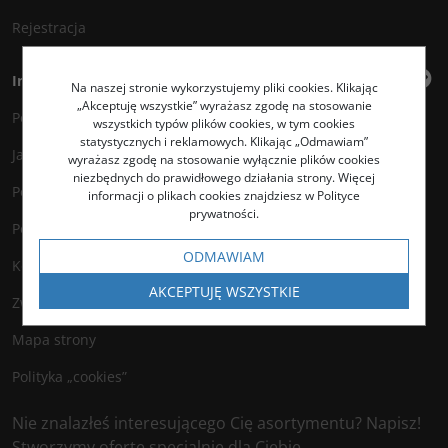
Rejestracja
Informacje
Na naszej stronie wykorzystujemy pliki cookies. Klikając
„Akceptuję wszystkie” wyrażasz zgodę na stosowanie
Polityka prywatności
wszystkich typów plików cookies, w tym cookies
statystycznych i reklamowych. Klikając „Odmawiam”
Jak kupować?
wyrażasz zgodę na stosowanie wyłącznie plików cookies
niezbędnych do prawidłowego działania strony. Więcej
Polityka legalności
informacji o plikach cookies znajdziesz w Polityce
prywatności.
Polityka antyspamowa
ODMAWIAM
Kontakt
AKCEPTUJĘ WSZYSTKIE
Zwroty
Mapa strony
Polityka „cookies”
Nie znalazłeś interesującego Cię asortymentu? Napisz!
Stworzymy ofertę specjalnie dla Ciebie.