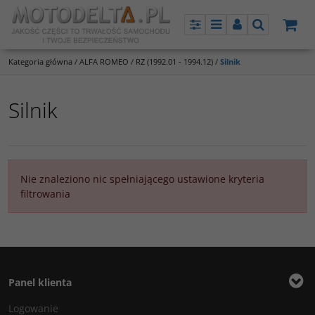
Panel
Menu
Panel
Szukaj
Kategoria główna
/
ALFA ROMEO
/
RZ (1992.01 - 1994.12)
/
Silnik
Silnik
Nie znaleziono nic spełniającego ustawione kryteria
filtrowania
Panel klienta
Logowanie