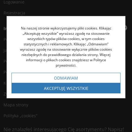
Logowanie
Rejestracja
Na naszej stronie wykorzystujemy pliki cookies. Klikając
Informacje
„Akceptuję wszystkie” wyrażasz zgodę na stosowanie
wszystkich typów plików cookies, w tym cookies
Polityka prywatności
statystycznych i reklamowych. Klikając „Odmawiam”
wyrażasz zgodę na stosowanie wyłącznie plików cookies
Jak kupować?
niezbędnych do prawidłowego działania strony. Więcej
informacji o plikach cookies znajdziesz w Polityce
Polityka legalności
prywatności.
Polityka antyspamowa
ODMAWIAM
Kontakt
AKCEPTUJĘ WSZYSTKIE
Zwroty
Mapa strony
Polityka „cookies”
Nie znalazłeś interesującego Cię asortymentu? Napisz!