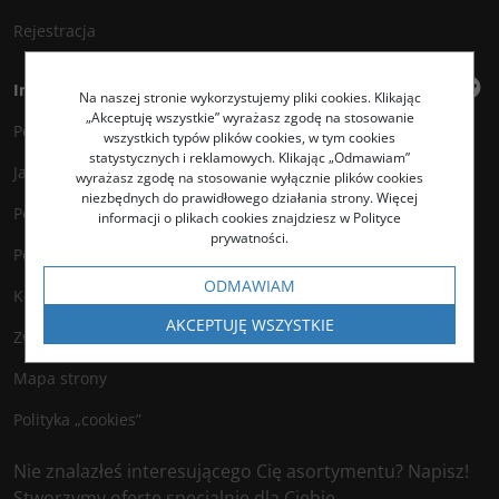
Rejestracja
Informacje
Na naszej stronie wykorzystujemy pliki cookies. Klikając
„Akceptuję wszystkie” wyrażasz zgodę na stosowanie
Polityka prywatności
wszystkich typów plików cookies, w tym cookies
statystycznych i reklamowych. Klikając „Odmawiam”
Jak kupować?
wyrażasz zgodę na stosowanie wyłącznie plików cookies
niezbędnych do prawidłowego działania strony. Więcej
Polityka legalności
informacji o plikach cookies znajdziesz w Polityce
prywatności.
Polityka antyspamowa
ODMAWIAM
Kontakt
AKCEPTUJĘ WSZYSTKIE
Zwroty
Mapa strony
Polityka „cookies”
Nie znalazłeś interesującego Cię asortymentu? Napisz!
Stworzymy ofertę specjalnie dla Ciebie.