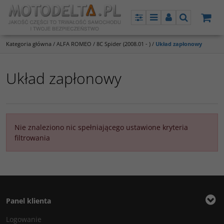
Panel
Menu
Panel
Szukaj
Kategoria główna
/
ALFA ROMEO
/
8C Spider (2008.01 - )
/
Układ zapłonowy
Układ zapłonowy
Nie znaleziono nic spełniającego ustawione kryteria
filtrowania
Panel klienta
Logowanie