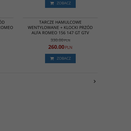
ZOBACZ
2046803
6046840 + 6003185
ROMOCJA
PROMOCJA
ÓD
TARCZE HAMULCOWE
 ROMEO
WENTYLOWANE + KLOCKI PRZÓD
ALFA ROMEO 156 147 GT GTV
330.00
PLN
260.00
PLN
ZOBACZ