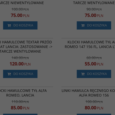
ARCZE NIEWENTYLOWANE
TARCZE WENTYLOWANE
100.00
90.00
PLN
PLN
75.00
75.00
PLN
PLN
DO KOSZYKA
DO KOSZYKA
2328902
BESTSELLER
PROMOCJA
P
I HAMULCOWE TEXTAR PRZÓD
KLOCKI HAMULCOWE TYŁ A
IAT LANCIA: ZASTOSOWANIE ->
ROMEO 147 156 FL, LANCIA 
TARCZE WENTYLOWANE
140.00
60.00
PLN
PLN
120.00
55.00
PLN
PLN
DO KOSZYKA
DO KOSZYKA
2351703
10.2133 ,
PROMOCJA
NOWOŚĆ
P
OCKI HAMULCOWE TYŁ ALFA
LINKI HAMULCA RĘCZNEGO K
ROMEO, LANCIA
ALFA ROMEO 156
110.00
100.00
PLN
PLN
85.00
80.00
PLN
PLN