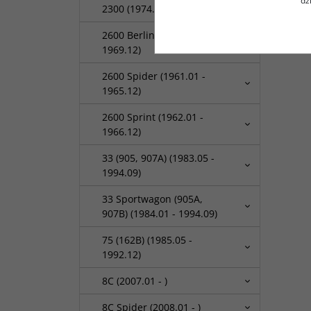
dz
2300 (1974.03 - 1980.10)
2600 Berlina (1962.01 -
1969.12)
2600 Spider (1961.01 -
1965.12)
2600 Sprint (1962.01 -
1966.12)
33 (905, 907A) (1983.05 -
1994.09)
33 Sportwagon (905A,
907B) (1984.01 - 1994.09)
75 (162B) (1985.05 -
1992.12)
8C (2007.01 - )
8C Spider (2008.01 - )