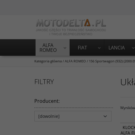
ALFA
FIAT
LANCIA
ROMEO
Kategoria główna
/
ALFA ROMEO
/
156 Sportwagon (932) (2000.05
Ukł
FILTRY
Producent
:
Wyników 
KLOC
ALFA F