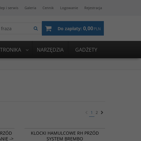
lep i serwis
Galeria
Cennik
Logowanie
Rejestracja
0,00
Do zapłaty:
PLN
KTRONIKA
NARZĘDZIA
GADŻETY
1
2
6003185
0986494069
ROMOCJA
PROMOCJA
PRZÓD
KLOCKI HAMULCOWE RH PRZÓD
NIE ->
SYSTEM BREMBO