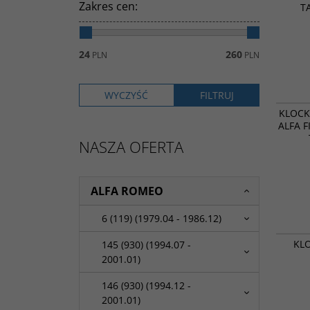
Zakres cen
:
T
24
260
PLN
PLN
KLOCK
ALFA F
NASZA OFERTA
ALFA ROMEO
6 (119) (1979.04 - 1986.12)
KL
145 (930) (1994.07 -
2001.01)
146 (930) (1994.12 -
2001.01)