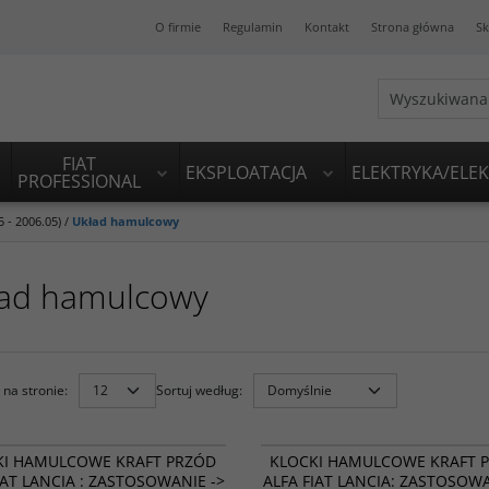
O firmie
Regulamin
Kontakt
Strona główna
Sk
FIAT
EKSPLOATACJA
ELEKTRYKA/ELE
PROFESSIONAL
 - 2006.05)
/
Układ hamulcowy
ad hamulcowy
na stronie
:
Sortuj według
:
6006895
PROMOCJA
BESTSELLER
P
KI HAMULCOWE KRAFT PRZÓD
KLOCKI HAMULCOWE KRAFT 
IAT LANCIA : ZASTOSOWANIE ->
ALFA FIAT LANCIA: ZASTOSOWA