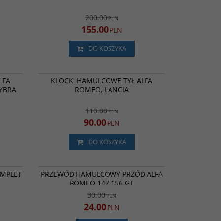
200.00
PLN
155.00
PLN
DO KOSZYKA
6013040
0986424553
ROMOCJA
PROMOCJA
LFA
KLOCKI HAMULCOWE TYŁ ALFA
LYBRA
ROMEO, LANCIA
110.00
PLN
90.00
PLN
DO KOSZYKA
 10.2134
MA8567
ROMOCJA
PROMOCJA
OMPLET
PRZEWÓD HAMULCOWY PRZÓD ALFA
ROMEO 147 156 GT
30.00
PLN
24.00
PLN