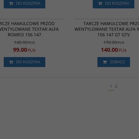
DO KOSZYKA
DO KOSZYKA
92096400
9
BESTSELLER
PROMOCJA
BESTSELLER
P
RCZE HAMULCOWE PRZÓD
TARCZE HAMULCOWE PRZ
WENTYLOWANE TEXTAR ALFA
WENTYLOWANE TEXTAR ALFA
ROMEO 156 147
156 147 GT GTV
140.00
170.00
PLN
PLN
99.00
140.00
PLN
PLN
DO KOSZYKA
ZOBACZ
1
2