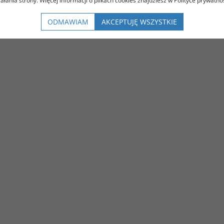
iałania strony. Więcej informacji o plikach cookies znajdziesz w Polityce prywatnoś
ODMAWIAM
AKCEPTUJĘ WSZYSTKIE