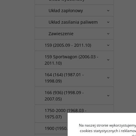
Układ zapłonowy
Układ zasilania paliwem
Zawieszenie
159 (2005.09 - 2011.10)
159 Sportwagon (2006.03 -
2011.10)
164 (164) (1987.01 -
1998.09)
166 (936) (1998.09 -
2007.05)
1750-2000 (1968.03 -
1975.07)
Na naszej stronie wykorzystujemy 
1900 (1950.10 - 1959.09)
cookies statystycznych i reklam