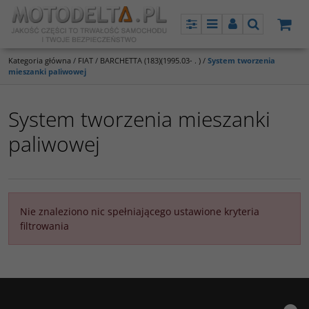
Panel
Menu
Panel
Szukaj
Kategoria główna
/
FIAT
/
BARCHETTA (183)(1995.03- . )
/
System tworzenia
mieszanki paliwowej
System tworzenia mieszanki
paliwowej
Nie znaleziono nic spełniającego ustawione kryteria
filtrowania