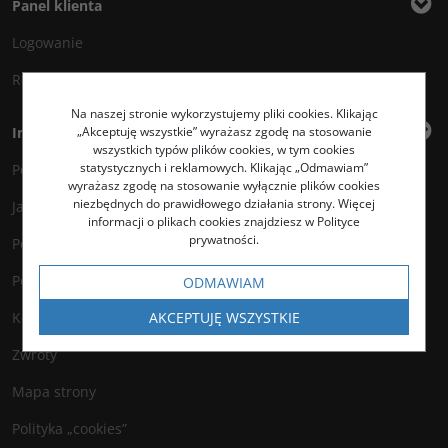
Panel klienta
Logowanie
Rejestracja
Na naszej stronie wykorzystujemy pliki cookies. Klikając
„Akceptuję wszystkie” wyrażasz zgodę na stosowanie
Informacje
wszystkich typów plików cookies, w tym cookies
statystycznych i reklamowych. Klikając „Odmawiam”
Polityka prywatności
wyrażasz zgodę na stosowanie wyłącznie plików cookies
niezbędnych do prawidłowego działania strony. Więcej
Jak kupować?
informacji o plikach cookies znajdziesz w Polityce
prywatności.
Polityka legalności
Polityka antyspamowa
ODMAWIAM
AKCEPTUJĘ WSZYSTKIE
Kontakt
Zwroty
Mapa strony
Polityka „cookies”