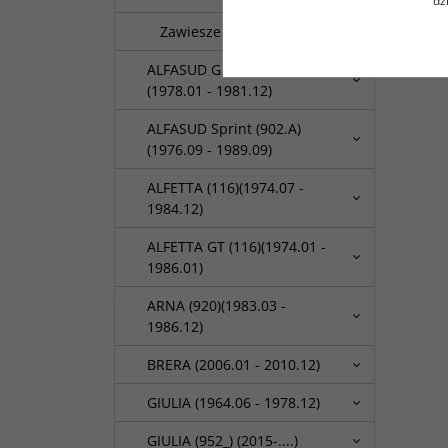
dz
Zawieszenie
ALFASUD Giardinetta (904)
(1978.01 - 1981.12)
ALFASUD Sprint (902.A)
(1976.09 - 1989.09)
ALFETTA (116)(1974.07 -
1984.12)
ALFETTA GT (116)(1974.01 -
1986.01)
ARNA (920)(1983.03 -
1986.12)
BRERA (2006.01 - 2010.12)
GIULIA (1964.06 - 1978.12)
GIULIA (952_) (2015-....)