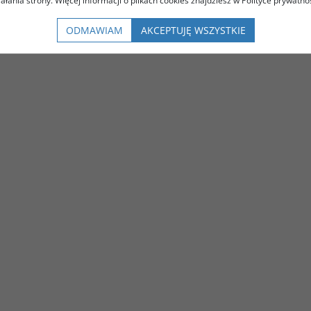
iałania strony. Więcej informacji o plikach cookies znajdziesz w Polityce prywatnoś
ODMAWIAM
AKCEPTUJĘ WSZYSTKIE