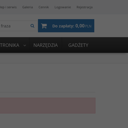
lep i serwis
Galeria
Cennik
Logowanie
Rejestracja
0,00
Do zapłaty:
PLN
KTRONIKA
NARZĘDZIA
GADŻETY