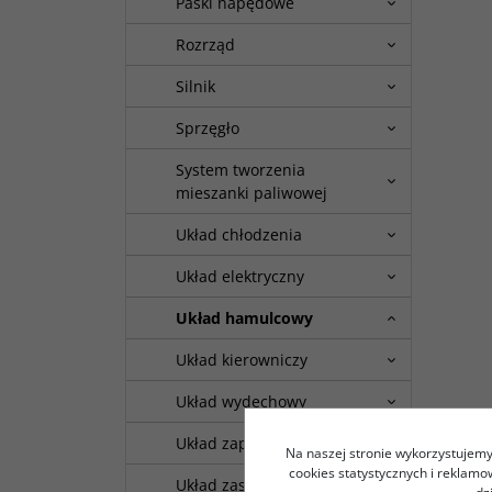
Paski napędowe
Rozrząd
Silnik
Sprzęgło
System tworzenia
mieszanki paliwowej
Układ chłodzenia
Układ elektryczny
Układ hamulcowy
Układ kierowniczy
Układ wydechowy
Układ zapłonowy
Na naszej stronie wykorzystujemy 
cookies statystycznych i reklam
Układ zasilania paliwem