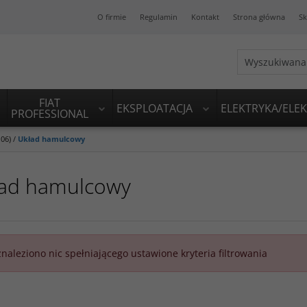
O firmie
Regulamin
Kontakt
Strona główna
Sk
FIAT
EKSPLOATACJA
ELEKTRYKA/ELE
PROFESSIONAL
.06)
/
Układ hamulcowy
ad hamulcowy
znaleziono nic spełniającego ustawione kryteria filtrowania