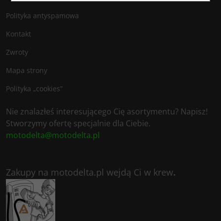
Polityka antyspamowa
Kontakt
Zwroty
Mapa strony
Polityka „cookies”
Nie znalazłeś interesującego Cię asortymentu? Napisz!
Stworzymy ofertę specjalnie dla Ciebie.
motodelta@motodelta.pl
Zakupy na motodelta.pl wejdą Ci w krew
.