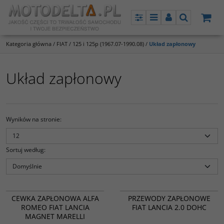
Panel
Menu
Panel
Szukaj
Kategoria główna
/
FIAT
/
125 i 125p (1967.07-1990.08)
/
Układ zapłonowy
Układ zapłonowy
Wyników na stronie
:
Sortuj według
:
PROMOCJA
PROMOCJA
CEWKA ZAPŁONOWA ALFA
PRZEWODY ZAPŁONOWE
ROMEO FIAT LANCIA
FIAT LANCIA 2.0 DOHC
MAGNET MARELLI