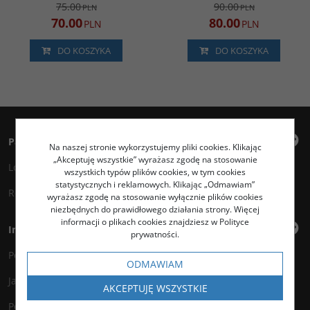
75.00
90.00
PLN
PLN
70.00
80.00
PLN
PLN
DO KOSZYKA
DO KOSZYKA
Panel klienta
Na naszej stronie wykorzystujemy pliki cookies. Klikając
„Akceptuję wszystkie” wyrażasz zgodę na stosowanie
Logowanie
wszystkich typów plików cookies, w tym cookies
statystycznych i reklamowych. Klikając „Odmawiam”
Rejestracja
wyrażasz zgodę na stosowanie wyłącznie plików cookies
niezbędnych do prawidłowego działania strony. Więcej
informacji o plikach cookies znajdziesz w Polityce
Informacje
prywatności.
Polityka prywatności
ODMAWIAM
Jak kupować?
AKCEPTUJĘ WSZYSTKIE
Polityka legalności