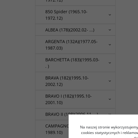
850 Spider (1965.10-
1972.12)
ALBEA (178)(2002.02- ...)
ARGENTA (132A)(1977.05-
1987.03)
BARCHETTA (183)(1995.03-
. )
BRAVA (182)(1995.10-
2002.12)
BRAVO I (182)(1995.10-
2001.10)
BRAVO II (198)(2006.11- . )
CAMPAGNOLA (1974.06-
Na naszej stronie wykorzystujemy 
1989.10)
cookies statystycznych i reklam