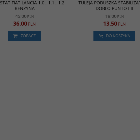
PROMOCJA
NOWOŚĆ
P
AT FIAT LANCIA 1.0 , 1.1 , 1.2
TULEJA PODUSZKA STABILIZ
BENZYNA
DOBLO PUNTO I II
45.00
18.00
PLN
PLN
36.00
13.50
PLN
PLN
ZOBACZ
DO KOSZYKA