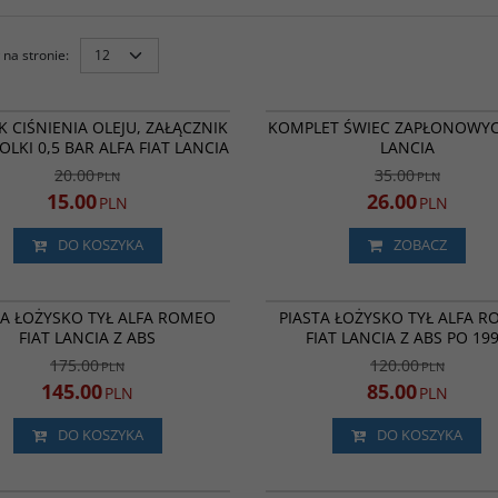
na stronie
:
OS3521
OE016 (
PROMOCJA
BESTSELLER
P
K CIŚNIENIA OLEJU, ZAŁĄCZNIK
KOMPLET ŚWIEC ZAPŁONOWYC
LKI 0,5 BAR ALFA FIAT LANCIA
LANCIA
20.00
35.00
PLN
PLN
15.00
26.00
PLN
PLN
DO KOSZYKA
ZOBACZ
VKBA3540
BESTSELLER
PROMOCJA
BESTSELLER
P
TA ŁOŻYSKO TYŁ ALFA ROMEO
PIASTA ŁOŻYSKO TYŁ ALFA 
FIAT LANCIA Z ABS
FIAT LANCIA Z ABS PO 19
175.00
120.00
PLN
PLN
145.00
85.00
PLN
PLN
DO KOSZYKA
DO KOSZYKA
TH506987J