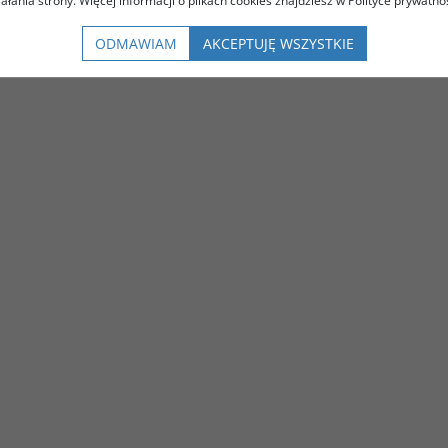
iałania strony. Więcej informacji o plikach cookies znajdziesz w Polityce prywatnoś
ODMAWIAM
AKCEPTUJĘ WSZYSTKIE