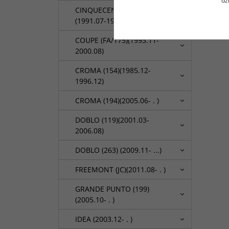
dz
CINQUECENTO (170)
(1991.07-1999.07)
COUPE (FA/175)(1993.11-
2000.08)
CROMA (154)(1985.12-
1996.12)
CROMA (194)(2005.06- . )
DOBLO (119)(2001.03-
2006.08)
DOBLO (263) (2009.11- ...)
FREEMONT (JC)(2011.08- . )
GRANDE PUNTO (199)
(2005.10- . )
IDEA (2003.12- . )