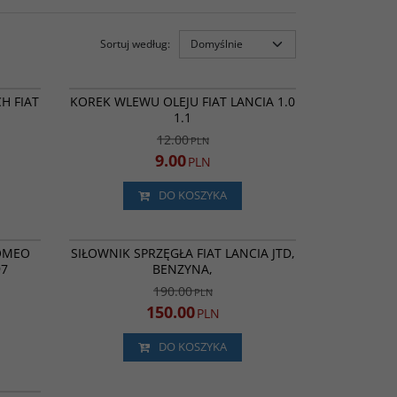
Sortuj według
:
RC10YCC)
MA5998
ROMOCJA
PROMOCJA
H FIAT
KOREK WLEWU OLEJU FIAT LANCIA 1.0
1.1
12.00
PLN
9.00
PLN
DO KOSZYKA
2846/MG
MA88515
ROMOCJA
BESTSELLER
PROMOCJA
ROMEO
SIŁOWNIK SPRZĘGŁA FIAT LANCIA JTD,
97
BENZYNA,
190.00
PLN
150.00
PLN
DO KOSZYKA
MA14905