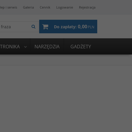
lep i serwis
Galeria
Cennik
Logowanie
Rejestracja
0,00
Do zapłaty:
PLN
KTRONIKA
NARZĘDZIA
GADŻETY