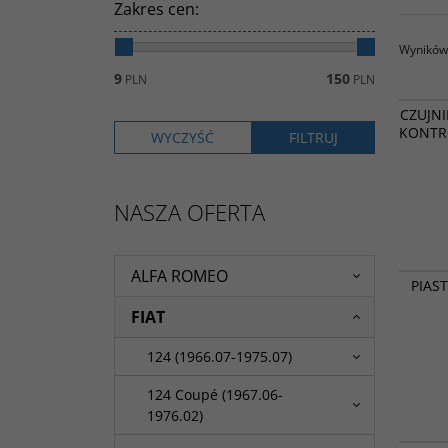
Zakres cen
:
Wyników 
9
150
PLN
PLN
CZUJNI
KONTRO
NASZA OFERTA
ALFA ROMEO
PIAS
FIAT
124 (1966.07-1975.07)
124 Coupé (1967.06-
1976.02)