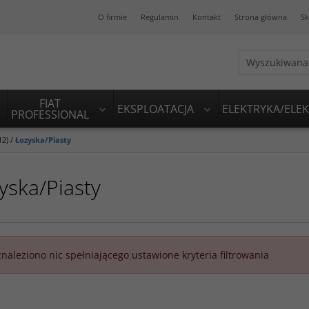
O firmie
Regulamin
Kontakt
Strona główna
Sk
FIAT
EKSPLOATACJA
ELEKTRYKA/ELE
PROFESSIONAL
12)
/
Łozyska/Piasty
yska/Piasty
znaleziono nic spełniającego ustawione kryteria filtrowania