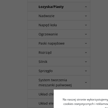
Łozyska/Piasty
Nadwozie
Napęd koła
Ogrzewanie
Paski napędowe
Rozrząd
Silnik
Sprzęgło
System tworzenia
mieszanki paliwowej
Układ chłodzenia
Na naszej stronie wykorzystujemy 
Układ elektryczny
cookies statystycznych i reklam