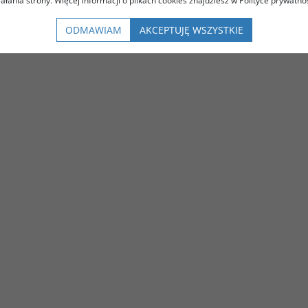
iałania strony. Więcej informacji o plikach cookies znajdziesz w Polityce prywatnoś
ODMAWIAM
AKCEPTUJĘ WSZYSTKIE