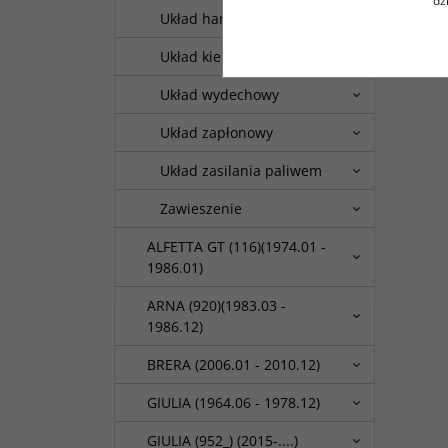
dz
Układ hamulcowy
Układ kierowniczy
Układ wydechowy
Układ zapłonowy
Układ zasilania paliwem
Zawieszenie
ALFETTA GT (116)(1974.01 -
1986.01)
ARNA (920)(1983.03 -
1986.12)
BRERA (2006.01 - 2010.12)
GIULIA (1964.06 - 1978.12)
GIULIA (952_) (2015-....)