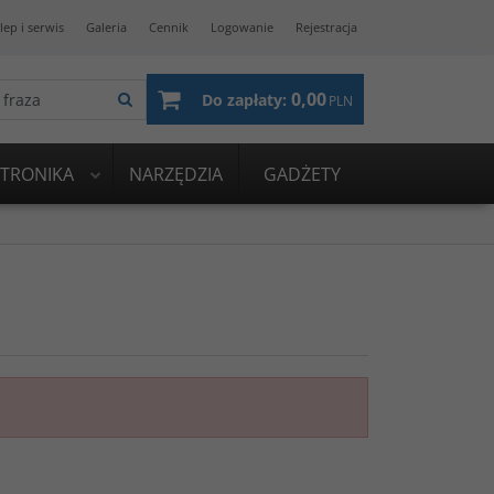
lep i serwis
Galeria
Cennik
Logowanie
Rejestracja
0,00
Do zapłaty:
PLN
KTRONIKA
NARZĘDZIA
GADŻETY