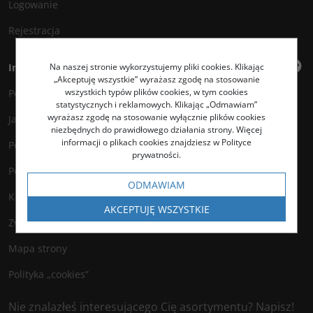
Logowanie
Rejestracja
Na naszej stronie wykorzystujemy pliki cookies. Klikając
Informacje
„Akceptuję wszystkie” wyrażasz zgodę na stosowanie
wszystkich typów plików cookies, w tym cookies
Polityka prywatności
statystycznych i reklamowych. Klikając „Odmawiam”
wyrażasz zgodę na stosowanie wyłącznie plików cookies
Jak kupować?
niezbędnych do prawidłowego działania strony. Więcej
informacji o plikach cookies znajdziesz w Polityce
Polityka legalności
prywatności.
Polityka antyspamowa
ODMAWIAM
Kontakt
AKCEPTUJĘ WSZYSTKIE
Zwroty
Mapa strony
Polityka „cookies”
Nie znalazłeś interesującego Cię asortymentu? Napisz!