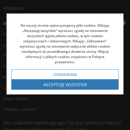
Rejestracja
Informacje
Na naszej stronie wykorzystujemy pliki cookies. Klikając
„Akceptuję wszystkie” wyrażasz zgodę na stosowanie
Polityka prywatności
wszystkich typów plików cookies, w tym cookies
statystycznych i reklamowych. Klikając „Odmawiam”
Jak kupować?
wyrażasz zgodę na stosowanie wyłącznie plików cookies
niezbędnych do prawidłowego działania strony. Więcej
Polityka legalności
informacji o plikach cookies znajdziesz w Polityce
prywatności.
Polityka antyspamowa
ODMAWIAM
Kontakt
AKCEPTUJĘ WSZYSTKIE
Zwroty
Mapa strony
Polityka „cookies”
Nie znalazłeś interesującego Cię asortymentu? Napisz!
Stworzymy ofertę specjalnie dla Ciebie.