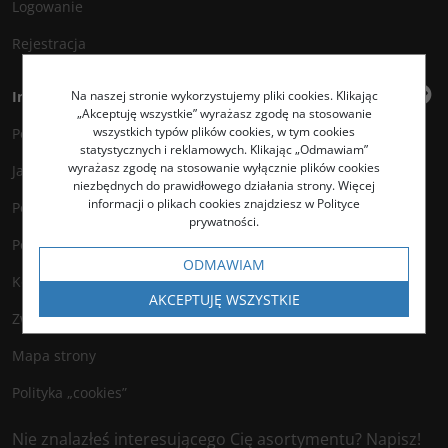
Logowanie
Rejestracja
Na naszej stronie wykorzystujemy pliki cookies. Klikając
Informacje
„Akceptuję wszystkie” wyrażasz zgodę na stosowanie
wszystkich typów plików cookies, w tym cookies
Polityka prywatności
statystycznych i reklamowych. Klikając „Odmawiam”
wyrażasz zgodę na stosowanie wyłącznie plików cookies
Jak kupować?
niezbędnych do prawidłowego działania strony. Więcej
informacji o plikach cookies znajdziesz w Polityce
Polityka legalności
prywatności.
Polityka antyspamowa
ODMAWIAM
Kontakt
AKCEPTUJĘ WSZYSTKIE
Zwroty
Mapa strony
Polityka „cookies”
Nie znalazłeś interesującego Cię asortymentu? Napisz!