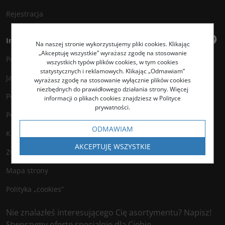
Rejestracja
Informacje
Na naszej stronie wykorzystujemy pliki cookies. Klikając
„Akceptuję wszystkie” wyrażasz zgodę na stosowanie
Polityka prywatności
wszystkich typów plików cookies, w tym cookies
statystycznych i reklamowych. Klikając „Odmawiam”
Jak kupować?
wyrażasz zgodę na stosowanie wyłącznie plików cookies
niezbędnych do prawidłowego działania strony. Więcej
Polityka legalności
informacji o plikach cookies znajdziesz w Polityce
prywatności.
Polityka antyspamowa
ODMAWIAM
Kontakt
AKCEPTUJĘ WSZYSTKIE
Zwroty
Mapa strony
Polityka „cookies”
Nie znalazłeś interesującego Cię asortymentu? Napisz!
Stworzymy ofertę specjalnie dla Ciebie.