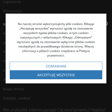
Logowanie
Rejestracja
Na naszej stronie wykorzystujemy pliki cookies. Klikając
Informacje
„Akceptuję wszystkie” wyrażasz zgodę na stosowanie
wszystkich typów plików cookies, w tym cookies
Polityka prywatności
statystycznych i reklamowych. Klikając „Odmawiam”
wyrażasz zgodę na stosowanie wyłącznie plików cookies
Jak kupować?
niezbędnych do prawidłowego działania strony. Więcej
informacji o plikach cookies znajdziesz w Polityce
Polityka legalności
prywatności.
Polityka antyspamowa
ODMAWIAM
Kontakt
AKCEPTUJĘ WSZYSTKIE
Zwroty
Mapa strony
Polityka „cookies”
Nie znalazłeś interesującego Cię asortymentu? Napisz!