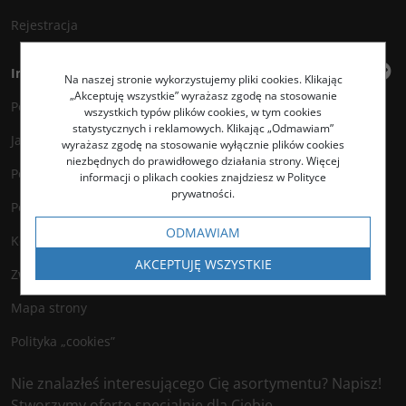
Rejestracja
Informacje
Na naszej stronie wykorzystujemy pliki cookies. Klikając
„Akceptuję wszystkie” wyrażasz zgodę na stosowanie
Polityka prywatności
wszystkich typów plików cookies, w tym cookies
statystycznych i reklamowych. Klikając „Odmawiam”
Jak kupować?
wyrażasz zgodę na stosowanie wyłącznie plików cookies
niezbędnych do prawidłowego działania strony. Więcej
Polityka legalności
informacji o plikach cookies znajdziesz w Polityce
prywatności.
Polityka antyspamowa
ODMAWIAM
Kontakt
AKCEPTUJĘ WSZYSTKIE
Zwroty
Mapa strony
Polityka „cookies”
Nie znalazłeś interesującego Cię asortymentu? Napisz!
Stworzymy ofertę specjalnie dla Ciebie.