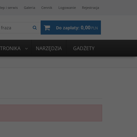
lep i serwis
Galeria
Cennik
Logowanie
Rejestracja
0,00
Do zapłaty:
PLN
KTRONIKA
NARZĘDZIA
GADŻETY