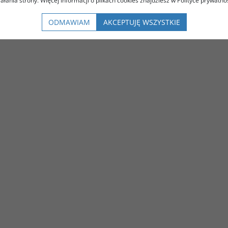
iałania strony. Więcej informacji o plikach cookies znajdziesz w Polityce prywatnoś
ODMAWIAM
AKCEPTUJĘ WSZYSTKIE