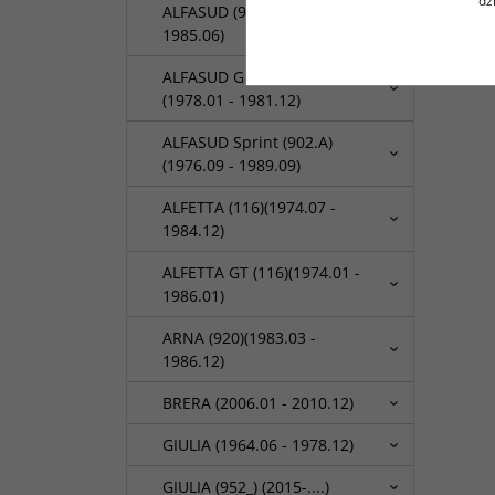
dz
ALFASUD (901)(1972.06 -
1985.06)
ALFASUD Giardinetta (904)
(1978.01 - 1981.12)
ALFASUD Sprint (902.A)
(1976.09 - 1989.09)
ALFETTA (116)(1974.07 -
1984.12)
ALFETTA GT (116)(1974.01 -
1986.01)
ARNA (920)(1983.03 -
1986.12)
BRERA (2006.01 - 2010.12)
GIULIA (1964.06 - 1978.12)
GIULIA (952_) (2015-....)