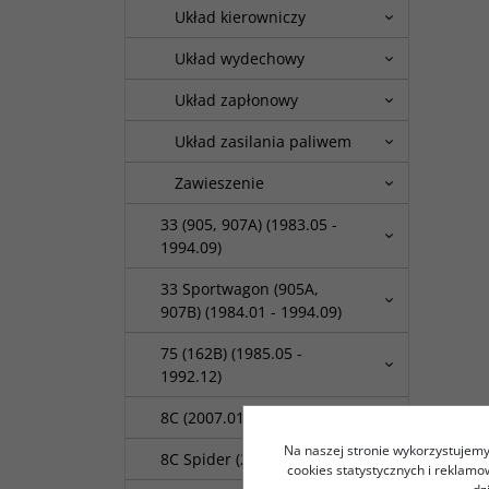
Układ kierowniczy
Układ wydechowy
Układ zapłonowy
Układ zasilania paliwem
Zawieszenie
33 (905, 907A) (1983.05 -
1994.09)
33 Sportwagon (905A,
907B) (1984.01 - 1994.09)
75 (162B) (1985.05 -
1992.12)
8C (2007.01 - )
Na naszej stronie wykorzystujemy 
8C Spider (2008.01 - )
cookies statystycznych i reklam