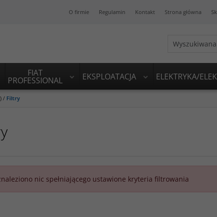
O firmie
Regulamin
Kontakt
Strona główna
Sk
FIAT
EKSPLOATACJA
ELEKTRYKA/ELE
PROFESSIONAL
)
/
Filtry
ry
znaleziono nic spełniającego ustawione kryteria filtrowania