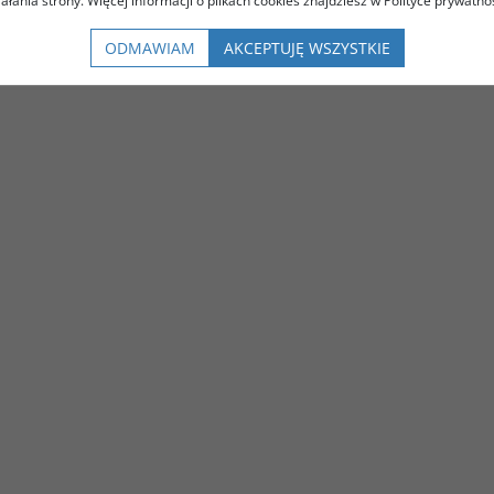
iałania strony. Więcej informacji o plikach cookies znajdziesz w Polityce prywatnoś
ODMAWIAM
AKCEPTUJĘ WSZYSTKIE