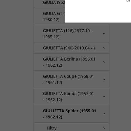
dz
GIULIA (952_) (2015-....)
GIULIA GT (1962.10 -
1980.12)
GIULIETTA (116)(1977.10 -
1985.12)
GIULIETTA (940)(2010.04 - )
GIULIETTA Berlina (1955.01
- 1962.12)
GIULIETTA Coupe (1958.01
- 1961.12)
GIULIETTA Kombi (1957.01
- 1962.12)
GIULIETTA Spider (1955.01
- 1962.12)
Filtry