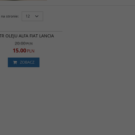
na stronie
:
OL41ADM
PROMOCJA
LTR OLEJU ALFA FIAT LANCIA
20.00
PLN
15.00
PLN
ZOBACZ