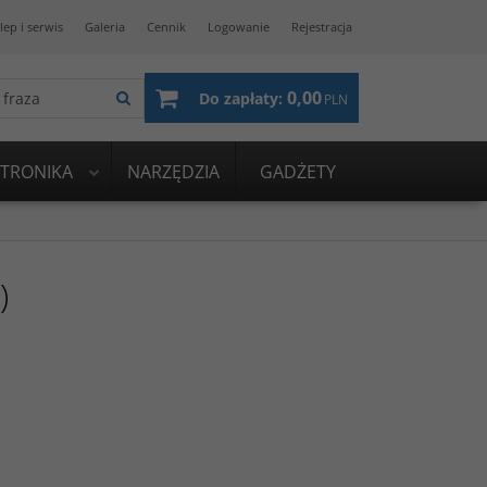
lep i serwis
Galeria
Cennik
Logowanie
Rejestracja
0,00
Do zapłaty:
PLN
KTRONIKA
NARZĘDZIA
GADŻETY
)