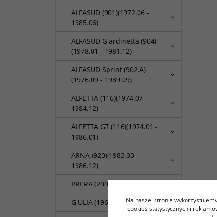
ALFASUD (901)(1972.06 -
1985.06)
ALFASUD Giardinetta (904)
(1978.01 - 1981.12)
ALFASUD Sprint (902.A)
(1976.09 - 1989.09)
ALFETTA (116)(1974.07 -
1984.12)
ALFETTA GT (116)(1974.01 -
1986.01)
ARNA (920)(1983.03 -
1986.12)
BRERA (2006.01 - 2010.12)
Na naszej stronie wykorzystujemy 
GIULIA (1964.06 - 1978.12)
cookies statystycznych i reklam