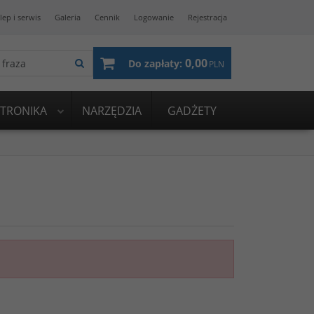
lep i serwis
Galeria
Cennik
Logowanie
Rejestracja
0,00
Do zapłaty:
PLN
KTRONIKA
NARZĘDZIA
GADŻETY