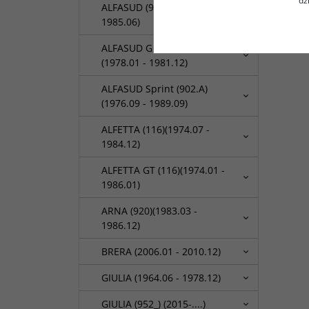
dz
ALFASUD (901)(1972.06 -
1985.06)
ALFASUD Giardinetta (904)
(1978.01 - 1981.12)
ALFASUD Sprint (902.A)
(1976.09 - 1989.09)
ALFETTA (116)(1974.07 -
1984.12)
ALFETTA GT (116)(1974.01 -
1986.01)
ARNA (920)(1983.03 -
1986.12)
BRERA (2006.01 - 2010.12)
GIULIA (1964.06 - 1978.12)
GIULIA (952_) (2015-....)