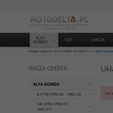
ALFA
FIAT
LANCIA
ROMEO
Kategoria główna
/
ALFA ROMEO
/
8C (2007.01 - )
/
Układ kierow
Ukł
NASZA OFERTA
ALFA ROMEO
Nie 
6 (119) (1979.04 - 1986.12)
145 (930) (1994.07 -
2001.01)