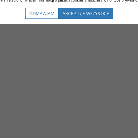
iałania strony. Więcej informacji o plikach cookies znajdziesz w Polityce prywatnoś
ODMAWIAM
AKCEPTUJĘ WSZYSTKIE