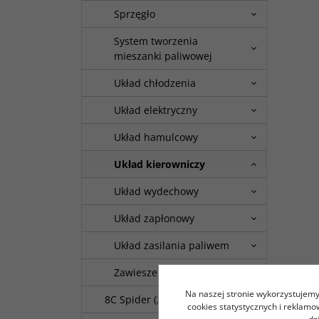
Sprzęgło
System tworzenia
mieszanki paliwowej
Układ chłodzenia
Układ elektryczny
Układ hamulcowy
Układ kierowniczy
Układ wydechowy
Układ zapłonowy
Układ zasilania paliwem
Zawieszenie
Na naszej stronie wykorzystujemy 
8C Spider (2008.01 - )
cookies statystycznych i reklam