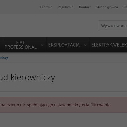
O firmie
Regulamin
Kontakt
Strona główna
Sk
FIAT
EKSPLOATACJA
ELEKTRYKA/ELE
PROFESSIONAL
niczy
ad kierowniczy
znaleziono nic spełniającego ustawione kryteria filtrowania