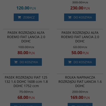
300.00
PLN
120.00
230.00
PLN
PLN
ZOBACZ
DO KOSZYKA
5022
94064
PROMOCJA
PROMOCJA
PASEK ROZRZĄDU ALFA
PASEK ROZRZĄDU ALFA
ROEMO FIAT LANCIA 2.0
ROEMO FIAT LANCIA 2.0
DOHC
DOHC
100.00
60.00
PLN
PLN
80.00
50.00
PLN
PLN
DO KOSZYKA
DO KOSZYKA
CT649
VKM12001
PROMOCJA
PROMOCJA
PASEK ROZRZĄDU FIAT 125
ROLKA NAPINACZA
132 1.6 DOHC 1608 ccm 1.8
ROZRZĄDU FIAT LANCIA 1.6
DOHC 1752 ccm
DOHC
75.00
200.00
PLN
PLN
68.00
169.00
PLN
PLN