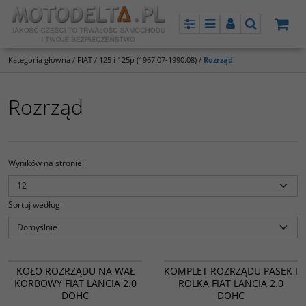
Panel
Menu
Panel
Szukaj
Kategoria główna
/
FIAT
/
125 i 125p (1967.07-1990.08)
/
Rozrząd
Rozrząd
Wyników na stronie
:
Sortuj według
:
94064 CRC514
PROMOCJA
KOŁO ROZRZĄDU NA WAŁ
KOMPLET ROZRZĄDU PASEK I
KORBOWY FIAT LANCIA 2.0
ROLKA FIAT LANCIA 2.0
DOHC
DOHC