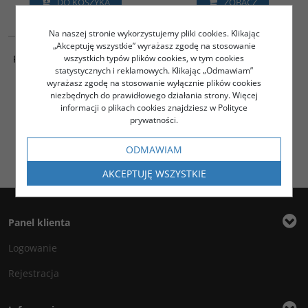
DO KOSZYKA
ZOBACZ
CRC514
Na naszej stronie wykorzystujemy pliki cookies. Klikając
PROMOCJA
„Akceptuję wszystkie” wyrażasz zgodę na stosowanie
ROLKA NAPINACZA
wszystkich typów plików cookies, w tym cookies
ROZRZĄDU FIAT LANCIA 1.8
statystycznych i reklamowych. Klikając „Odmawiam”
2.0 DOHC
wyrażasz zgodę na stosowanie wyłącznie plików cookies
200.00
PLN
niezbędnych do prawidłowego działania strony. Więcej
180.00
PLN
informacji o plikach cookies znajdziesz w Polityce
prywatności.
ZOBACZ
ODMAWIAM
AKCEPTUJĘ WSZYSTKIE
Panel klienta
Logowanie
Rejestracja