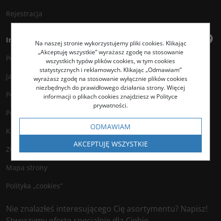
Rejestracja
Informacje
Na naszej stronie wykorzystujemy pliki cookies. Klikając
„Akceptuję wszystkie” wyrażasz zgodę na stosowanie
Polityka prywatności
wszystkich typów plików cookies, w tym cookies
statystycznych i reklamowych. Klikając „Odmawiam”
Jak kupować?
wyrażasz zgodę na stosowanie wyłącznie plików cookies
niezbędnych do prawidłowego działania strony. Więcej
Polityka legalności
informacji o plikach cookies znajdziesz w Polityce
prywatności.
Polityka antyspamowa
ODMAWIAM
Kontakt
AKCEPTUJĘ WSZYSTKIE
Zwroty
Mapa strony
Polityka „cookies”
Nie znalazłeś interesującego Cię asortymentu? Napisz!
Stworzymy ofertę specjalnie dla Ciebie.