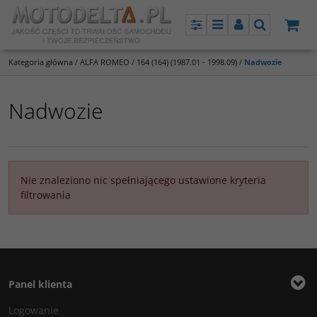
Panel
Menu
Panel
Szukaj
Kategoria główna
/
ALFA ROMEO
/
164 (164) (1987.01 - 1998.09)
/
Nadwozie
Nadwozie
Nie znaleziono nic spełniającego ustawione kryteria
filtrowania
Panel klienta
Logowanie