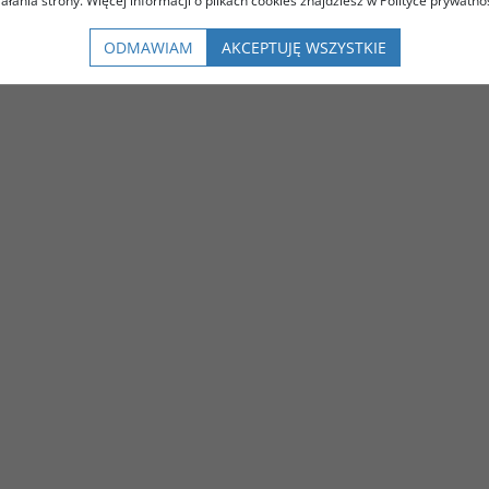
iałania strony. Więcej informacji o plikach cookies znajdziesz w Polityce prywatnoś
ODMAWIAM
AKCEPTUJĘ WSZYSTKIE