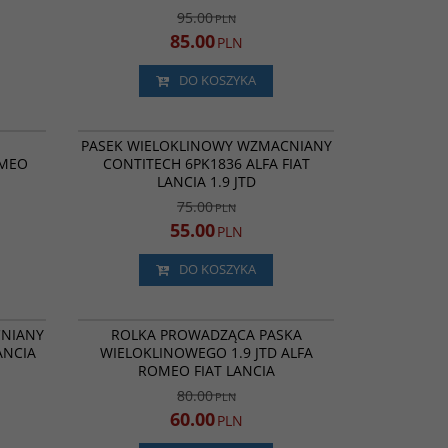
95.00
PLN
85.00
PLN
DO KOSZYKA
APV1002
6PK1836
ROMOCJA
BESTSELLER
PROMOCJA
PASEK WIELOKLINOWY WZMACNIANY
OMEO
CONTITECH 6PK1836 ALFA FIAT
LANCIA 1.9 JTD
75.00
PLN
55.00
PLN
DO KOSZYKA
6PK1990
GA 358.89
ROMOCJA
BESTSELLER
PROMOCJA
CNIANY
ROLKA PROWADZĄCA PASKA
ANCIA
WIELOKLINOWEGO 1.9 JTD ALFA
ROMEO FIAT LANCIA
80.00
PLN
60.00
PLN