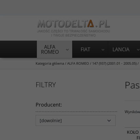
ALFA
FIAT
LANCIA
ROMEO
Kategoria główna
/
ALFA ROMEO
/
147 (937) (2001.01 - 2005.05)
/
Pas
FILTRY
Producent
:
Wyników 
KOŁO 
F