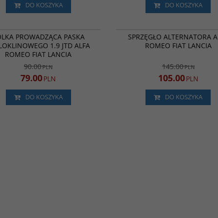
DO KOSZYKA
DO KOSZYKA
VKM32006
BESTSELLER
PROMOCJA
P
OLKA PROWADZĄCA PASKA
SPRZĘGŁO ALTERNATORA A
LOKLINOWEGO 1.9 JTD ALFA
ROMEO FIAT LANCIA
ROMEO FIAT LANCIA
90.00
145.00
PLN
PLN
79.00
105.00
PLN
PLN
DO KOSZYKA
DO KOSZYKA