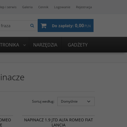
lep i serwis
Galeria
Cennik
Logowanie
Rejestracja
0,00
Do zapłaty:
PLN
KTRONIKA
NARZĘDZIA
GADŻETY
inacze
Sortuj według
:
VKM32027
ROMOCJA
BESTSELLER
PROMOCJA
ROMEO
NAPINACZ 1.9 JTD ALFA ROMEO FIAT
NE
LANCIA