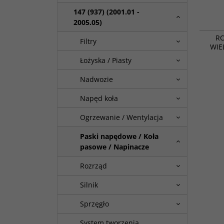
147 (937) (2001.01 -
2005.05)
R
Filtry
WIE
Łożyska / Piasty
Nadwozie
Napęd koła
Ogrzewanie / Wentylacja
Paski napędowe / Koła
pasowe / Napinacze
Rozrząd
Silnik
Sprzęgło
System tworzenia