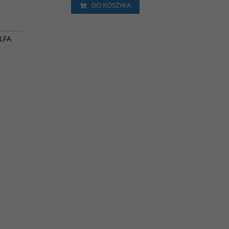
DO KOSZYKA
30-0116
ROMOCJA
LFA