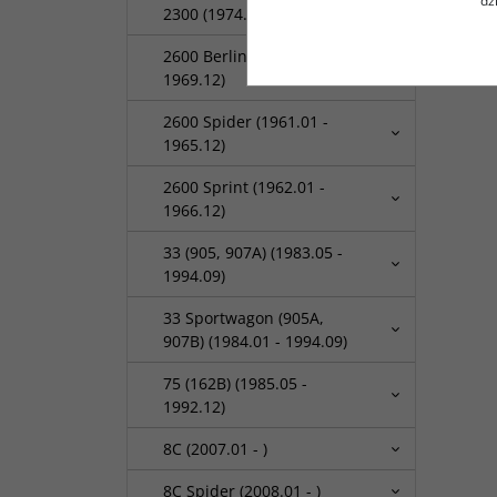
dz
2300 (1974.03 - 1980.10)
2600 Berlina (1962.01 -
1969.12)
2600 Spider (1961.01 -
1965.12)
2600 Sprint (1962.01 -
1966.12)
33 (905, 907A) (1983.05 -
1994.09)
33 Sportwagon (905A,
907B) (1984.01 - 1994.09)
75 (162B) (1985.05 -
1992.12)
8C (2007.01 - )
8C Spider (2008.01 - )