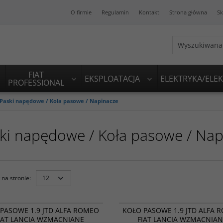
O firmie
Regulamin
Kontakt
Strona główna
Sk
FIAT
EKSPLOATACJA
ELEKTRYKA/ELE
PROFESSIONAL
Paski napędowe / Koła pasowe / Napinacze
ki napędowe / Koła pasowe / Nap
na stronie
:
MA658052
BESTSELLER
PROMOCJA
BESTSELLER
P
PASOWE 1.9 JTD ALFA ROMEO
KOŁO PASOWE 1.9 JTD ALFA 
IAT LANCIA WZMACNIANE
FIAT LANCIA WZMACNIA