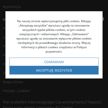
Rejestracja
Informacje
Na naszej stronie wykorzystujemy pliki cookies. Klikając
„Akceptuję wszystkie” wyrażasz zgodę na stosowanie
Polityka prywatności
wszystkich typów plików cookies, w tym cookies
statystycznych i reklamowych. Klikając „Odmawiam”
Jak kupować?
wyrażasz zgodę na stosowanie wyłącznie plików cookies
niezbędnych do prawidłowego działania strony. Więcej
Polityka legalności
informacji o plikach cookies znajdziesz w Polityce
prywatności.
Polityka antyspamowa
ODMAWIAM
Kontakt
AKCEPTUJĘ WSZYSTKIE
Zwroty
Mapa strony
Polityka „cookies”
Nie znalazłeś interesującego Cię asortymentu? Napisz!
Stworzymy ofertę specjalnie dla Ciebie.