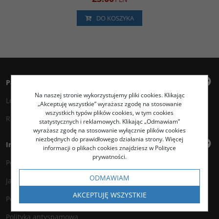
DO KOSZYKA
Panel klienta
Na naszej stronie wykorzystujemy pliki cookies. Klikając
Logowanie
„Akceptuję wszystkie” wyrażasz zgodę na stosowanie
wszystkich typów plików cookies, w tym cookies
Rejestracja
statystycznych i reklamowych. Klikając „Odmawiam”
wyrażasz zgodę na stosowanie wyłącznie plików cookies
niezbędnych do prawidłowego działania strony. Więcej
Informacje
informacji o plikach cookies znajdziesz w Polityce
prywatności.
Polityka prywatności
ODMAWIAM
Jak kupować?
AKCEPTUJĘ WSZYSTKIE
Polityka legalności
Polityka antyspamowa