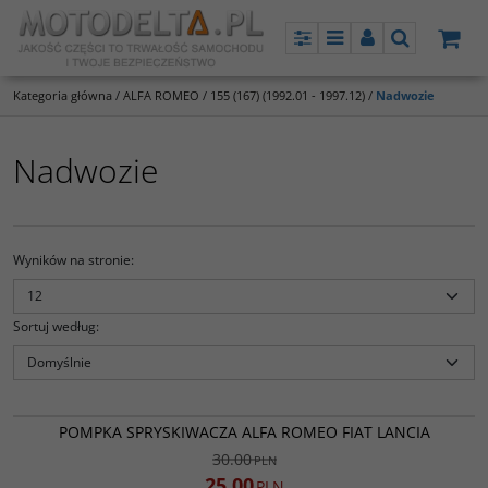
Panel
Menu
Panel
Szukaj
Kategoria główna
/
ALFA ROMEO
/
155 (167) (1992.01 - 1997.12)
/
Nadwozie
Nadwozie
Wyników na stronie
:
Sortuj według
:
9810100
PROMOCJA
POMPKA SPRYSKIWACZA ALFA ROMEO FIAT LANCIA
30.00
PLN
25.00
PLN