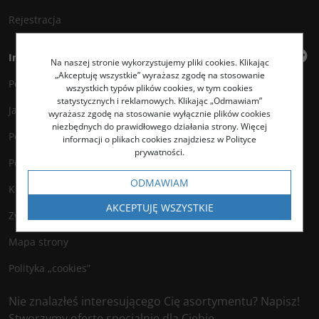
Rejestracja
Informacje
Na naszej stronie wykorzystujemy pliki cookies. Klikając
„Akceptuję wszystkie” wyrażasz zgodę na stosowanie
Polityka prywatności
wszystkich typów plików cookies, w tym cookies
statystycznych i reklamowych. Klikając „Odmawiam”
Jak kupować?
wyrażasz zgodę na stosowanie wyłącznie plików cookies
niezbędnych do prawidłowego działania strony. Więcej
Polityka legalności
informacji o plikach cookies znajdziesz w Polityce
prywatności.
Polityka antyspamowa
ODMAWIAM
Kontakt
AKCEPTUJĘ WSZYSTKIE
Zwroty
Mapa strony
Polityka „cookies”
Nie znalazłeś interesującego Cię asortymentu? Napisz!
Stworzymy ofertę specjalnie dla Ciebie.