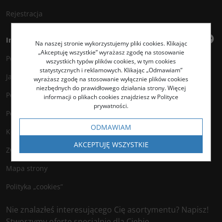
Rejestracja
Informacje
Na naszej stronie wykorzystujemy pliki cookies. Klikając
„Akceptuję wszystkie” wyrażasz zgodę na stosowanie
Polityka prywatności
wszystkich typów plików cookies, w tym cookies
statystycznych i reklamowych. Klikając „Odmawiam”
Jak kupować?
wyrażasz zgodę na stosowanie wyłącznie plików cookies
niezbędnych do prawidłowego działania strony. Więcej
Polityka legalności
informacji o plikach cookies znajdziesz w Polityce
prywatności.
Polityka antyspamowa
ODMAWIAM
Kontakt
AKCEPTUJĘ WSZYSTKIE
Zwroty
Mapa strony
Polityka „cookies”
Nie znalazłeś interesującego Cię asortymentu? Napisz!
Stworzymy ofertę specjalnie dla Ciebie.