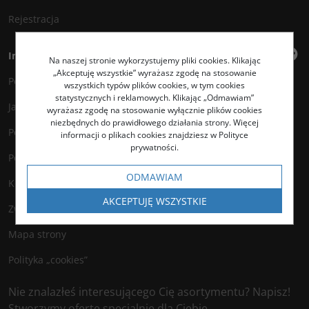
Rejestracja
Informacje
Na naszej stronie wykorzystujemy pliki cookies. Klikając
„Akceptuję wszystkie” wyrażasz zgodę na stosowanie
Polityka prywatności
wszystkich typów plików cookies, w tym cookies
statystycznych i reklamowych. Klikając „Odmawiam”
Jak kupować?
wyrażasz zgodę na stosowanie wyłącznie plików cookies
niezbędnych do prawidłowego działania strony. Więcej
Polityka legalności
informacji o plikach cookies znajdziesz w Polityce
prywatności.
Polityka antyspamowa
ODMAWIAM
Kontakt
AKCEPTUJĘ WSZYSTKIE
Zwroty
Mapa strony
Polityka „cookies”
Nie znalazłeś interesującego Cię asortymentu? Napisz!
Stworzymy ofertę specjalnie dla Ciebie.