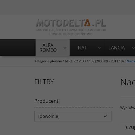
ALFA
FIAT
LANCIA
ROMEO
Kategoria główna
/
ALFA ROMEO
/
159 (2005.09 - 2011.10)
/
Nadw
Na
FILTRY
Producent
:
Wyników 
CZU