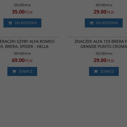
50.00
45.00
PLN
PLN
35.00
29.00
PLN
PLN
DO KOSZYKA
DO KOSZYKA
73
NOWOŚĆ
PROMOCJA
BESTSELLER
P
ERACZKI SZYBY ALFA ROMEO
ZNACZEK ALFA 159 BRERA F
59, BRERA, SPIDER - HELLA
GRANDE PUNTO CROM
90.00
32.00
PLN
PLN
69.00
29.00
PLN
PLN
ZOBACZ
ZOBACZ