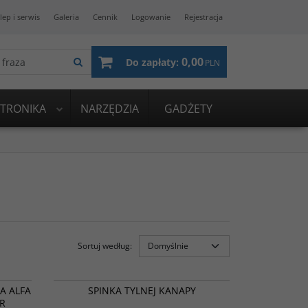
lep i serwis
Galeria
Cennik
Logowanie
Rejestracja
0,00
Do zapłaty:
PLN
KTRONIKA
NARZĘDZIA
GADŻETY
Sortuj według
:
/154951
0050500769, 0051765328
ROMOCJA
PROMOCJA
A ALFA
SPINKA TYLNEJ KANAPY
R