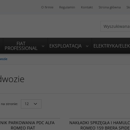
O firmie
Regulamin
Kontakt
Strona główna
Sk
FIAT
EKSPLOATACJA
ELEKTRYKA/ELE
PROFESSIONAL
ozie
dwozie
na stronie
:
FX 735393479
15495
NOWOŚĆ
BESTSELLER
PROMOCJA
NOWOŚĆ
BESTSELLER
P
JNIK PARKOWANIA PDC ALFA
NAKŁADKI SPRZĘGŁA I HAMULC
ROMEO FIAT
ROMEO 159 BRERA SPIDE