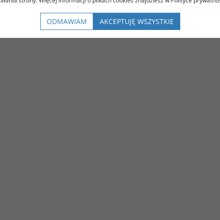
iałania strony. Więcej informacji o plikach cookies znajdziesz w Polityce prywatnoś
ODMAWIAM
AKCEPTUJĘ WSZYSTKIE