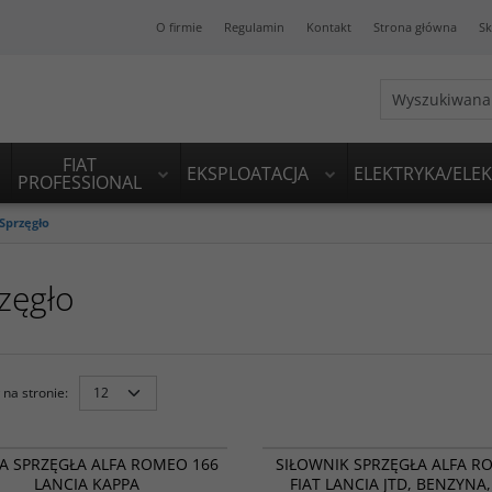
O firmie
Regulamin
Kontakt
Strona główna
Sk
FIAT
EKSPLOATACJA
ELEKTRYKA/ELE
PROFESSIONAL
Sprzęgło
zęgło
na stronie
:
F30027
NOWOŚĆ
PROMOCJA
BESTSELLER
P
A SPRZĘGŁA ALFA ROMEO 166
SIŁOWNIK SPRZĘGŁA ALFA 
LANCIA KAPPA
FIAT LANCIA JTD, BENZYNA,