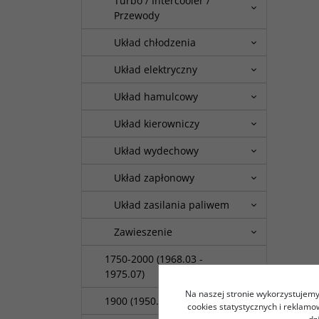
Turbo / Intercooler /
Przewody
Układ chłodzenia
Układ elektryczny
Układ hamulcowy
Układ kierowniczy
Układ wydechowy
Układ zapłonowy
Układ zasilania paliwem
Zawieszenie
1750-2000 (1968.03 -
1975.07)
Na naszej stronie wykorzystujemy 
1900 (1950.10 - 1959.09)
cookies statystycznych i reklam