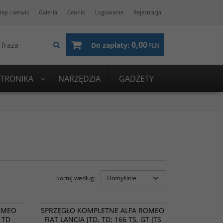
lep i serwis
Galeria
Cennik
Logowanie
Rejestracja
0,00
Do zapłaty:
PLN
KTRONIKA
NARZĘDZIA
GADŻETY
Sortuj według
:
MA88501
828063
ROMOCJA
BESTSELLER
PROMOCJA
ROMEO
SPRZĘGŁO KOMPLETNE ALFA ROMEO
 TD
FIAT LANCIA JTD, TD; 166 TS, GT JTS