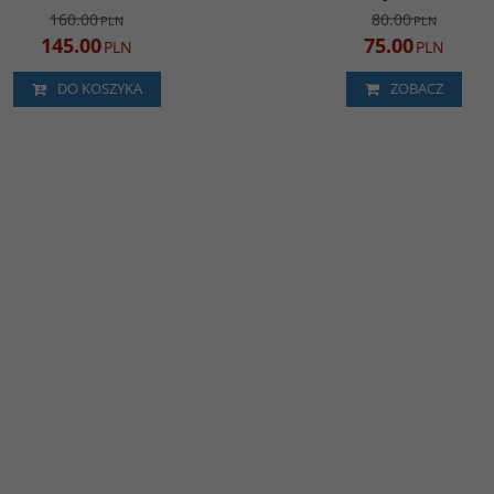
160.00
80.00
PLN
PLN
145.00
75.00
PLN
PLN
DO KOSZYKA
ZOBACZ