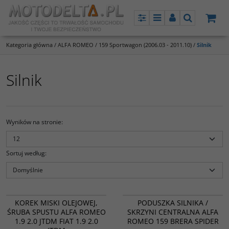
Panel
Menu
Panel
Szukaj
Kategoria główna
/
ALFA ROMEO
/
159 Sportwagon (2006.03 - 2011.10)
/
Silnik
Silnik
Wyników na stronie
:
Sortuj według
:
866.371.011
25020
PROMOCJA
PROMOCJA
KOREK MISKI OLEJOWEJ,
PODUSZKA SILNIKA /
ŚRUBA SPUSTU ALFA ROMEO
SKRZYNI CENTRALNA ALFA
1.9 2.0 JTDM FIAT 1.9 2.0
ROMEO 159 BRERA SPIDER