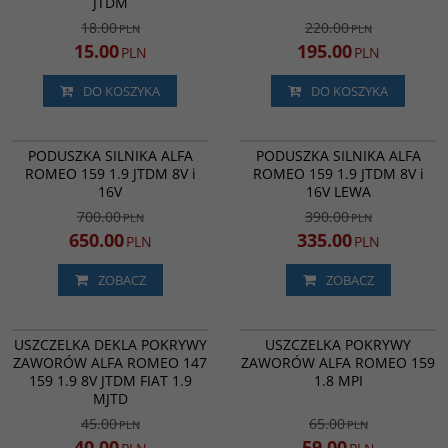
JTDM
18.00
220.00
PLN
PLN
15.00
195.00
PLN
PLN
DO KOSZYKA
DO KOSZYKA
50501606
50501389
PROMOCJA
PROMOCJA
PODUSZKA SILNIKA ALFA
PODUSZKA SILNIKA ALFA
ROMEO 159 1.9 JTDM 8V i
ROMEO 159 1.9 JTDM 8V i
16V
16V LEWA
700.00
390.00
PLN
PLN
650.00
335.00
PLN
PLN
ZOBACZ
ZOBACZ
026675P
354.030
PROMOCJA
BESTSELLER
PROMOCJA
USZCZELKA DEKLA POKRYWY
USZCZELKA POKRYWY
ZAWORÓW ALFA ROMEO 147
ZAWORÓW ALFA ROMEO 159
159 1.9 8V JTDM FIAT 1.9
1.8 MPI
MJTD
45.00
65.00
PLN
PLN
40.00
59.00