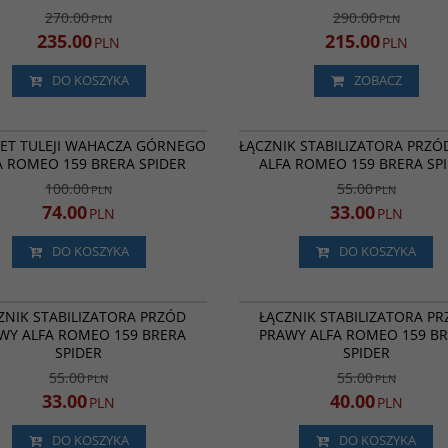
270.00
290.00
PLN
PLN
235.00
215.00
PLN
PLN
DO KOSZYKA
ZOBACZ
25033 1879
ALF-Z122
BESTSELLER
PROMOCJA
P
ET TULEJI WAHACZA GÓRNEGO
ŁĄCZNIK STABILIZATORA PRZÓ
A ROMEO 159 BRERA SPIDER
ALFA ROMEO 159 BRERA SP
100.00
55.00
PLN
PLN
74.00
33.00
PLN
PLN
DO KOSZYKA
DO KOSZYKA
ALF-Z122-0004-35
PROMOCJA
P
ZNIK STABILIZATORA PRZÓD
ŁĄCZNIK STABILIZATORA P
WY ALFA ROMEO 159 BRERA
PRAWY ALFA ROMEO 159 B
SPIDER
SPIDER
55.00
55.00
PLN
PLN
33.00
40.00
PLN
PLN
DO KOSZYKA
DO KOSZYKA