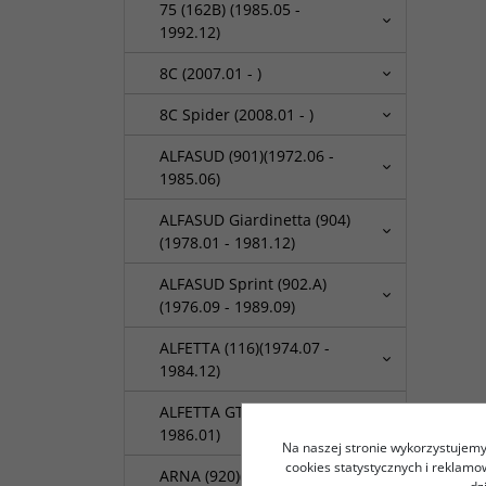
75 (162B) (1985.05 -
1992.12)
8C (2007.01 - )
8C Spider (2008.01 - )
ALFASUD (901)(1972.06 -
1985.06)
ALFASUD Giardinetta (904)
(1978.01 - 1981.12)
ALFASUD Sprint (902.A)
(1976.09 - 1989.09)
ALFETTA (116)(1974.07 -
1984.12)
ALFETTA GT (116)(1974.01 -
1986.01)
Na naszej stronie wykorzystujemy 
cookies statystycznych i reklam
ARNA (920)(1983.03 -