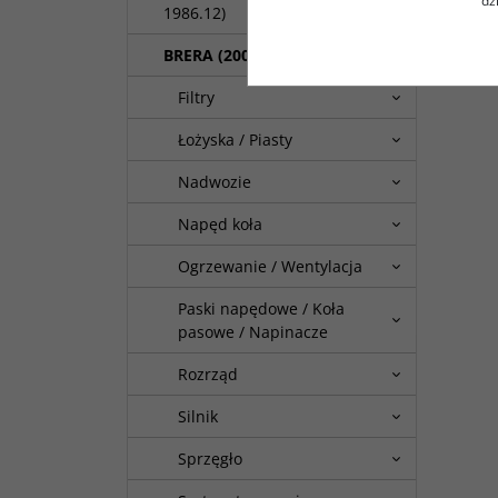
dz
1986.12)
BRERA (2006.01 - 2010.12)
Filtry
Łożyska / Piasty
Nadwozie
Napęd koła
Ogrzewanie / Wentylacja
Paski napędowe / Koła
pasowe / Napinacze
Rozrząd
Silnik
Sprzęgło