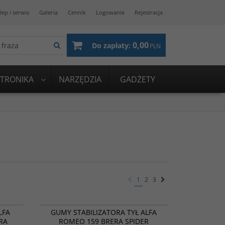
lep i serwis
Galeria
Cennik
Logowanie
Rejestracja
0,00
Do zapłaty:
PLN
KTRONIKA
NARZĘDZIA
GADŻETY
1
2
3
341702
ROMOCJA
NOWOŚĆ
BESTSELLER
PROMOCJA
LFA
GUMY STABILIZATORA TYŁ ALFA
RA
ROMEO 159 BRERA SPIDER