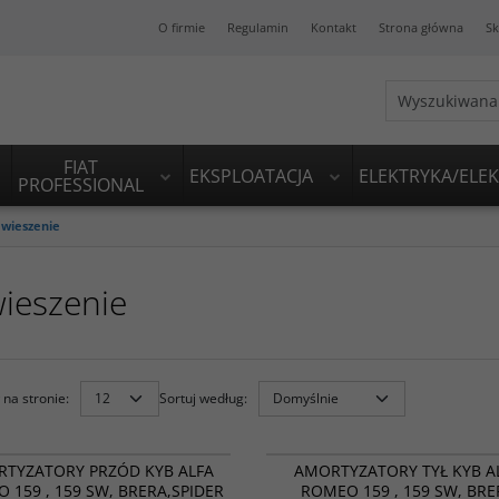
O firmie
Regulamin
Kontakt
Strona główna
Sk
FIAT
EKSPLOATACJA
ELEKTRYKA/ELE
PROFESSIONAL
wieszenie
ieszenie
na stronie
:
Sortuj według
:
341700
NOWOŚĆ
PROMOCJA
NOWOŚĆ
P
TYZATORY PRZÓD KYB ALFA
AMORTYZATORY TYŁ KYB A
 159 , 159 SW, BRERA,SPIDER
ROMEO 159 , 159 SW, BRE