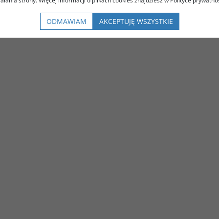
iałania strony. Więcej informacji o plikach cookies znajdziesz w Polityce prywatnoś
ODMAWIAM
AKCEPTUJĘ WSZYSTKIE