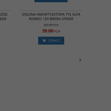
25003
25004
ROMOCJA
PROMOCJA
RZÓD
OSŁONA AMORTYZATORA TYŁ ALFA
IDER
ROMEO 159 BRERA SPIDER
60.00
PLN
39.00
PLN
ZOBACZ