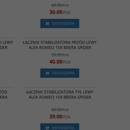
60.00
PLN
30.00
PLN
DO KOSZYKA
-0003-35
SSP1291
ROMOCJA
PROMOCJA
D LEWY
ŁĄCZNIK STABILIZATORA PRZÓD LEWY
IDER
ALFA ROMEO 159 BRERA SPIDER
55.00
PLN
40.00
PLN
DO KOSZYKA
SSP1289
SSP1288
ROMOCJA
PROMOCJA
RZÓD
ŁĄCZNIK STABILIZATORA TYŁ LEWY
RERA
ALFA ROMEO 159 BRERA SPIDER
60.00
PLN
39.00
PLN
DO KOSZYKA