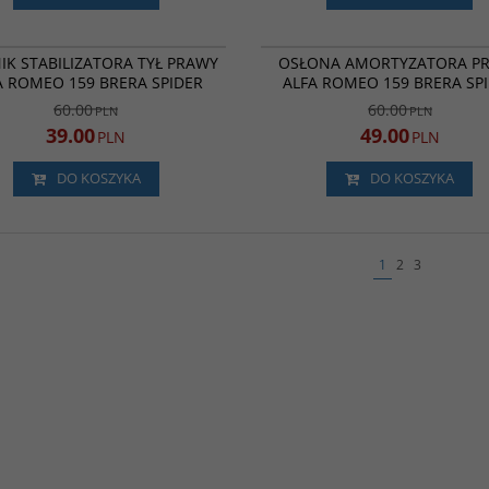
SSP1287
PROMOCJA
P
IK STABILIZATORA TYŁ PRAWY
OSŁONA AMORTYZATORA P
A ROMEO 159 BRERA SPIDER
ALFA ROMEO 159 BRERA SP
60.00
60.00
PLN
PLN
39.00
49.00
PLN
PLN
DO KOSZYKA
DO KOSZYKA
1
2
3