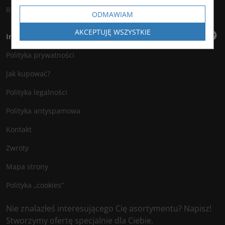
Rejestracja
ODMAWIAM
AKCEPTUJĘ WSZYSTKIE
Informacje
Polityka prywatności
Jak kupować?
Polityka legalności
Polityka antyspamowa
Kontakt
Zwroty
Mapa strony
Polityka „cookies”
Nie znalazłeś interesującego Cię asortymentu? Napisz!
Stworzymy ofertę specjalnie dla Ciebie.