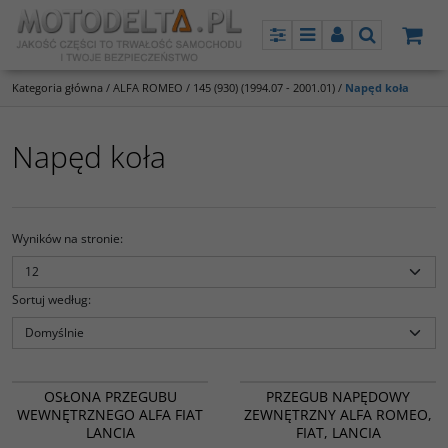
Panel
Menu
Panel
Szukaj
Kategoria główna
/
ALFA ROMEO
/
145 (930) (1994.07 - 2001.01)
/
Napęd koła
Napęd koła
Wyników na stronie
:
Sortuj według
:
MA7525/3KLC
817042
PROMOCJA
NOWOŚĆ
PROMOCJA
OSŁONA PRZEGUBU
PRZEGUB NAPĘDOWY
WEWNĘTRZNEGO ALFA FIAT
ZEWNĘTRZNY ALFA ROMEO,
LANCIA
FIAT, LANCIA