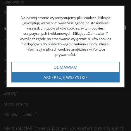
Logowanie
Rejestracja
Na naszej stronie wykorzystujemy pliki cookies. Klikając
„Akceptuję wszystkie” wyrażasz zgodę na stosowanie
Informacje
wszystkich typów plików cookies, w tym cookies
statystycznych i reklamowych. Klikając „Odmawiam”
wyrażasz zgodę na stosowanie wyłącznie plików cookies
Polityka prywatności
niezbędnych do prawidłowego działania strony. Więcej
informacji o plikach cookies znajdziesz w Polityce
Jak kupować?
prywatności.
Polityka legalności
ODMAWIAM
Polityka antyspamowa
AKCEPTUJĘ WSZYSTKIE
Kontakt
Zwroty
Mapa strony
Polityka „cookies”
Nie znalazłeś interesującego Cię asortymentu? Napisz!