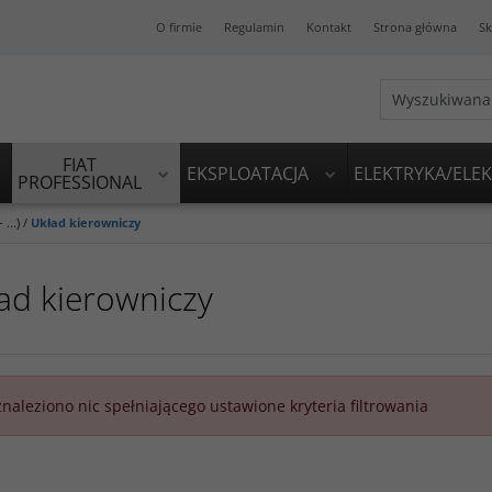
O firmie
Regulamin
Kontakt
Strona główna
Sk
FIAT
EKSPLOATACJA
ELEKTRYKA/ELE
PROFESSIONAL
...)
/
Układ kierowniczy
ad kierowniczy
znaleziono nic spełniającego ustawione kryteria filtrowania