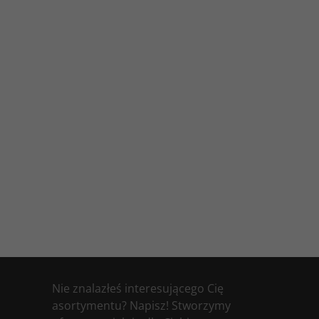
Nie znalazłeś interesującego Cię
asortymentu? Napisz! Stworzymy