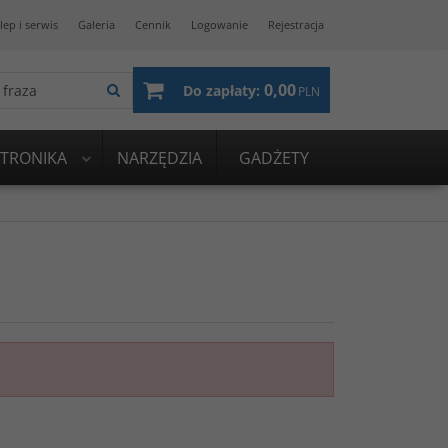
lep i serwis
Galeria
Cennik
Logowanie
Rejestracja
0,00
Do zapłaty:
PLN
KTRONIKA
NARZĘDZIA
GADŻETY