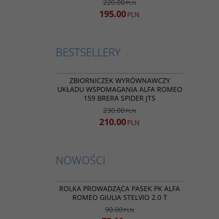
220.00
PLN
195.00
PLN
BESTSELLERY
BESTSELLER
PROMOCJA
ZBIORNICZEK WYRÓWNAWCZY
UKŁADU WSPOMAGANIA ALFA ROMEO
159 BRERA SPIDER JTS
230.00
PLN
210.00
PLN
NOWOŚCI
50045669 , 532089210
NOWOŚĆ
PROMOCJA
ROLKA PROWADZĄCA PASEK PK ALFA
ROMEO GIULIA STELVIO 2.0 T
90.00
PLN