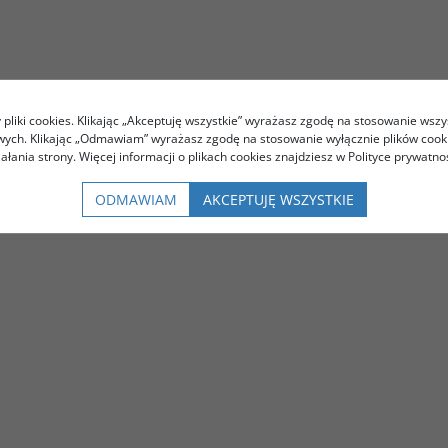
pliki cookies. Klikając „Akceptuję wszystkie” wyrażasz zgodę na stosowanie wszy
owych. Klikając „Odmawiam” wyrażasz zgodę na stosowanie wyłącznie plików coo
iałania strony. Więcej informacji o plikach cookies znajdziesz w Polityce prywatnoś
ODMAWIAM
AKCEPTUJĘ WSZYSTKIE