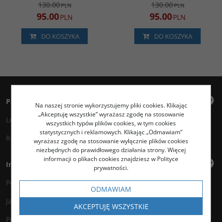
130.00
130.00
PLN
PLN
95.00
95.00
PLN
PLN
DO KOSZYKA
DO KOSZYKA
Panel klienta
Na naszej stronie wykorzystujemy pliki cookies. Klikając
„Akceptuję wszystkie” wyrażasz zgodę na stosowanie
Logowanie
wszystkich typów plików cookies, w tym cookies
statystycznych i reklamowych. Klikając „Odmawiam”
Rejestracja
wyrażasz zgodę na stosowanie wyłącznie plików cookies
niezbędnych do prawidłowego działania strony. Więcej
informacji o plikach cookies znajdziesz w Polityce
Informacje
prywatności.
Polityka prywatności
ODMAWIAM
Jak kupować?
AKCEPTUJĘ WSZYSTKIE
Polityka legalności