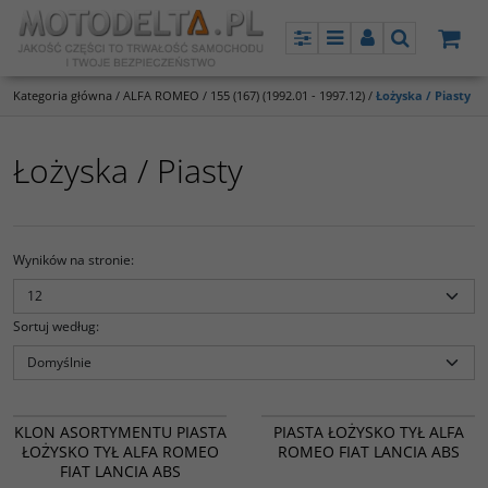
Panel
Menu
Panel
Szukaj
Kategoria główna
/
ALFA ROMEO
/
155 (167) (1992.01 - 1997.12)
/
Łożyska / Piasty
Łożyska / Piasty
Wyników na stronie
:
Sortuj według
:
33-0129
33-0141
BESTSELLER
PROMOCJA
BESTSELLER
PROMOCJA
KLON ASORTYMENTU PIASTA
PIASTA ŁOŻYSKO TYŁ ALFA
ŁOŻYSKO TYŁ ALFA ROMEO
ROMEO FIAT LANCIA ABS
FIAT LANCIA ABS