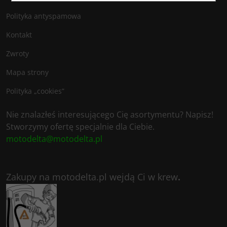
Polityka antyspamowa
Kontakt
Zwroty
Mapa strony
Polityka „cookies”
Nie znalazłeś interesującego Cię asortymentu? Napisz!
Stworzymy ofertę specjalnie dla Ciebie.
motodelta@motodelta.pl
Zakupy na motodelta.pl wejdą Ci w krew
.