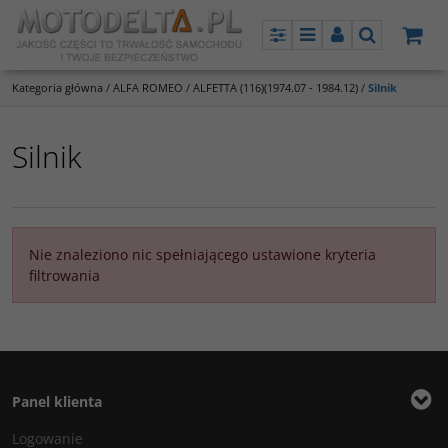
Panel
Menu
Panel
Szukaj
Kategoria główna
/
ALFA ROMEO
/
ALFETTA (116)(1974.07 - 1984.12)
/
Silnik
Silnik
Nie znaleziono nic spełniającego ustawione kryteria
filtrowania
Panel klienta
Logowanie