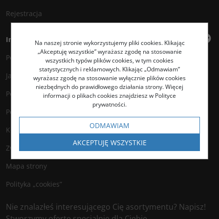
Rejestracja
Informacje
Na naszej stronie wykorzystujemy pliki cookies. Klikając
„Akceptuję wszystkie” wyrażasz zgodę na stosowanie
Polityka prywatności
wszystkich typów plików cookies, w tym cookies
statystycznych i reklamowych. Klikając „Odmawiam”
Jak kupować?
wyrażasz zgodę na stosowanie wyłącznie plików cookies
niezbędnych do prawidłowego działania strony. Więcej
Polityka legalności
informacji o plikach cookies znajdziesz w Polityce
prywatności.
Polityka antyspamowa
ODMAWIAM
Kontakt
AKCEPTUJĘ WSZYSTKIE
Zwroty
Mapa strony
Polityka „cookies”
Nie znalazłeś interesującego Cię asortymentu? Napisz!
Stworzymy ofertę specjalnie dla Ciebie.