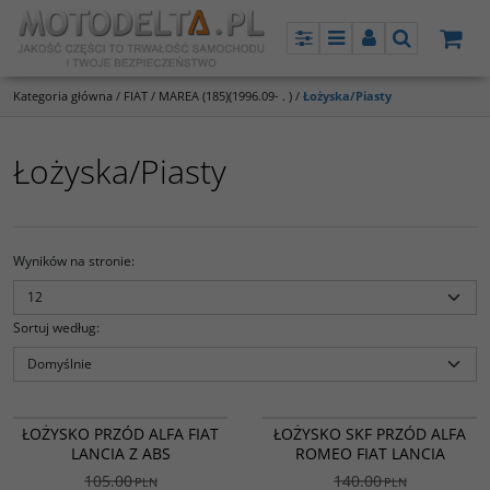
Panel
Menu
Panel
Szukaj
Kategoria główna
/
FIAT
/
MAREA (185)(1996.09- . )
/
Łożyska/Piasty
Łożyska/Piasty
Wyników na stronie
:
Sortuj według
:
2845/MG
VKBA3538
PROMOCJA
BESTSELLER
PROMOCJA
ŁOŻYSKO PRZÓD ALFA FIAT
ŁOŻYSKO SKF PRZÓD ALFA
LANCIA Z ABS
ROMEO FIAT LANCIA
105.00
140.00
PLN
PLN