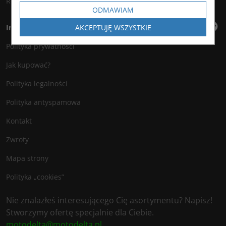
Rejestracja
ODMAWIAM
AKCEPTUJĘ WSZYSTKIE
Informacje
Polityka prywatności
Jak kupować?
Polityka legalności
Polityka antyspamowa
Kontakt
Zwroty
Mapa strony
Polityka „cookies”
Nie znalazłeś interesującego Cię asortymentu? Napisz!
Stworzymy ofertę specjalnie dla Ciebie.
motodelta@motodelta.pl