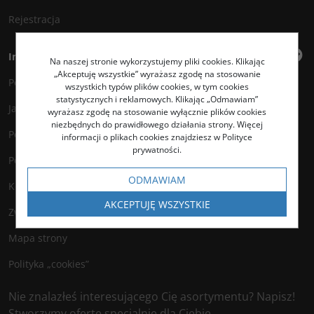
Rejestracja
Informacje
Na naszej stronie wykorzystujemy pliki cookies. Klikając
„Akceptuję wszystkie” wyrażasz zgodę na stosowanie
Polityka prywatności
wszystkich typów plików cookies, w tym cookies
statystycznych i reklamowych. Klikając „Odmawiam”
Jak kupować?
wyrażasz zgodę na stosowanie wyłącznie plików cookies
niezbędnych do prawidłowego działania strony. Więcej
Polityka legalności
informacji o plikach cookies znajdziesz w Polityce
prywatności.
Polityka antyspamowa
ODMAWIAM
Kontakt
AKCEPTUJĘ WSZYSTKIE
Zwroty
Mapa strony
Polityka „cookies”
Nie znalazłeś interesującego Cię asortymentu? Napisz!
Stworzymy ofertę specjalnie dla Ciebie.