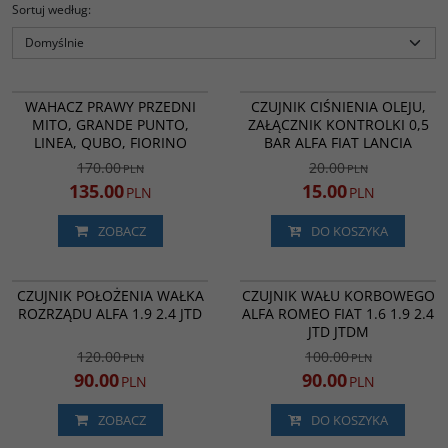
Sortuj według
:
ZWD-PL-022
OS3521
PROMOCJA
PROMOCJA
WAHACZ PRAWY PRZEDNI
CZUJNIK CIŚNIENIA OLEJU,
MITO, GRANDE PUNTO,
ZAŁĄCZNIK KONTROLKI 0,5
LINEA, QUBO, FIORINO
BAR ALFA FIAT LANCIA
170.00
20.00
PLN
PLN
135.00
15.00
PLN
PLN
ZOBACZ
DO KOSZYKA
141218
1.953.440
PROMOCJA
NOWOŚĆ
PROMOCJA
CZUJNIK POŁOŻENIA WAŁKA
CZUJNIK WAŁU KORBOWEGO
ROZRZĄDU ALFA 1.9 2.4 JTD
ALFA ROMEO FIAT 1.6 1.9 2.4
JTD JTDM
120.00
100.00
PLN
PLN
90.00
90.00
PLN
PLN
ZOBACZ
DO KOSZYKA