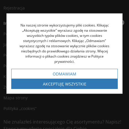
Rejestracja
Informacje
Na naszej stronie wykorzystujemy pliki cookies. Klikając
„Akceptuję wszystkie” wyrażasz zgodę na stosowanie
Polityka prywatności
wszystkich typów plików cookies, w tym cookies
statystycznych i reklamowych. Klikając „Odmawiam”
Jak kupować?
wyrażasz zgodę na stosowanie wyłącznie plików cookies
niezbędnych do prawidłowego działania strony. Więcej
Polityka legalności
informacji o plikach cookies znajdziesz w Polityce
prywatności.
Polityka antyspamowa
ODMAWIAM
Kontakt
AKCEPTUJĘ WSZYSTKIE
Zwroty
Mapa strony
Polityka „cookies”
Nie znalazłeś interesującego Cię asortymentu? Napisz!
Stworzymy ofertę specjalnie dla Ciebie.