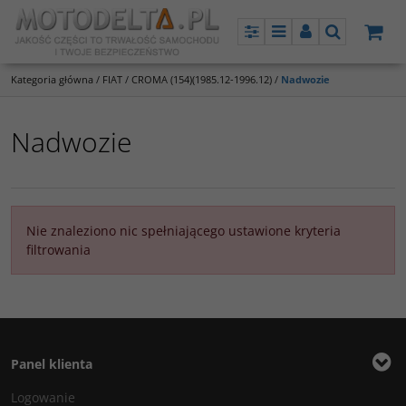
Panel
Menu
Panel
Szukaj
Kategoria główna
/
FIAT
/
CROMA (154)(1985.12-1996.12)
/
Nadwozie
Nadwozie
Nie znaleziono nic spełniającego ustawione kryteria
filtrowania
Panel klienta
Logowanie