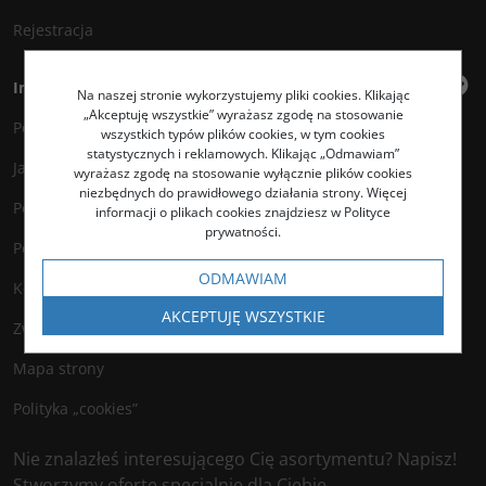
Rejestracja
Informacje
Na naszej stronie wykorzystujemy pliki cookies. Klikając
„Akceptuję wszystkie” wyrażasz zgodę na stosowanie
Polityka prywatności
wszystkich typów plików cookies, w tym cookies
statystycznych i reklamowych. Klikając „Odmawiam”
Jak kupować?
wyrażasz zgodę na stosowanie wyłącznie plików cookies
niezbędnych do prawidłowego działania strony. Więcej
Polityka legalności
informacji o plikach cookies znajdziesz w Polityce
prywatności.
Polityka antyspamowa
ODMAWIAM
Kontakt
AKCEPTUJĘ WSZYSTKIE
Zwroty
Mapa strony
Polityka „cookies”
Nie znalazłeś interesującego Cię asortymentu? Napisz!
Stworzymy ofertę specjalnie dla Ciebie.