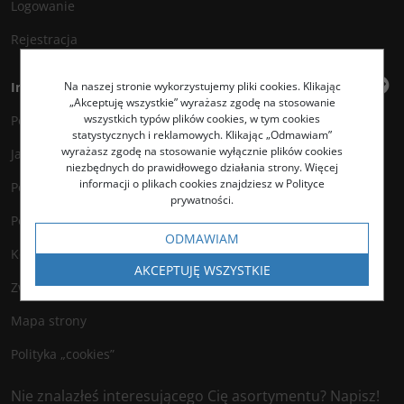
Logowanie
Rejestracja
Na naszej stronie wykorzystujemy pliki cookies. Klikając
Informacje
„Akceptuję wszystkie” wyrażasz zgodę na stosowanie
wszystkich typów plików cookies, w tym cookies
Polityka prywatności
statystycznych i reklamowych. Klikając „Odmawiam”
wyrażasz zgodę na stosowanie wyłącznie plików cookies
Jak kupować?
niezbędnych do prawidłowego działania strony. Więcej
informacji o plikach cookies znajdziesz w Polityce
Polityka legalności
prywatności.
Polityka antyspamowa
ODMAWIAM
Kontakt
AKCEPTUJĘ WSZYSTKIE
Zwroty
Mapa strony
Polityka „cookies”
Nie znalazłeś interesującego Cię asortymentu? Napisz!