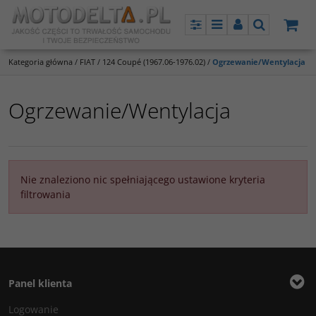
Panel
Menu
Panel
Szukaj
Kategoria główna
/
FIAT
/
124 Coupé (1967.06-1976.02)
/
Ogrzewanie/Wentylacja
Ogrzewanie/Wentylacja
Nie znaleziono nic spełniającego ustawione kryteria
filtrowania
Panel klienta
Logowanie