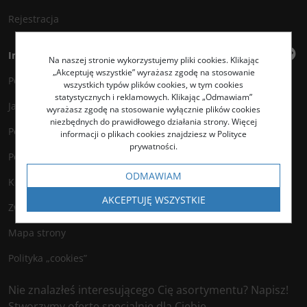
Rejestracja
Informacje
Na naszej stronie wykorzystujemy pliki cookies. Klikając
„Akceptuję wszystkie” wyrażasz zgodę na stosowanie
Polityka prywatności
wszystkich typów plików cookies, w tym cookies
statystycznych i reklamowych. Klikając „Odmawiam”
Jak kupować?
wyrażasz zgodę na stosowanie wyłącznie plików cookies
niezbędnych do prawidłowego działania strony. Więcej
Polityka legalności
informacji o plikach cookies znajdziesz w Polityce
prywatności.
Polityka antyspamowa
ODMAWIAM
Kontakt
AKCEPTUJĘ WSZYSTKIE
Zwroty
Mapa strony
Polityka „cookies”
Nie znalazłeś interesującego Cię asortymentu? Napisz!
Stworzymy ofertę specjalnie dla Ciebie.