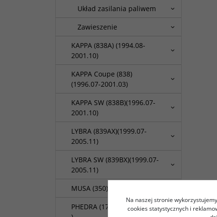
Układ zasilania paliwem
Zawieszenie
KAPPA (838A) (1994.08-
2001.10)
KAPPA Coupe (838)
(1996.07-2001.03)
KAPPA SW (838B)(1996.07-
2001.10)
LYBRA (839AX)(1999.07-
2005.11)
LYBRA SW (839BX)(1999.07-
2005.11)
MUSA (350) (2004.10 - ... )
Na naszej stronie wykorzystujemy 
PHEDRA (179) (2002.09 - ...
cookies statystycznych i reklam
)