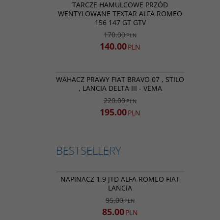
BESTSELLER
PROMOCJA
TARCZE HAMULCOWE PRZÓD
WENTYLOWANE TEXTAR ALFA ROMEO
156 147 GT GTV
170.00
PLN
140.00
PLN
VE22906
BESTSELLER
PROMOCJA
WAHACZ PRAWY FIAT BRAVO 07 , STILO
, LANCIA DELTA III - VEMA
220.00
PLN
195.00
PLN
BESTSELLERY
VKM32027
BESTSELLER
PROMOCJA
NAPINACZ 1.9 JTD ALFA ROMEO FIAT
LANCIA
95.00
PLN
85.00
PLN