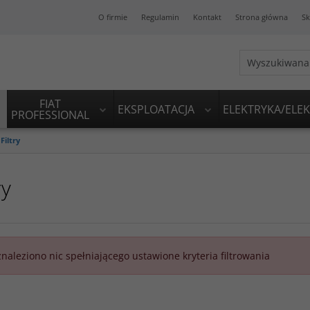
O firmie
Regulamin
Kontakt
Strona główna
Sk
FIAT
EKSPLOATACJA
ELEKTRYKA/ELE
PROFESSIONAL
Filtry
ry
znaleziono nic spełniającego ustawione kryteria filtrowania