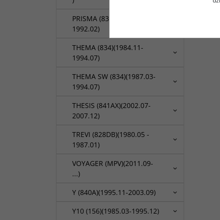
dz
PRISMA (831AB0) (1983.01-
1992.02)
THEMA (834)(1984.11-
1994.07)
THEMA SW (834)(1987.03-
1994.07)
THESIS (841AX)(2002.07-
2007.12)
TREVI (828DB)(1980.05 -
1987.01)
VOYAGER (MPV)(2011.09-
...)
Y (840A)(1995.11-2003.09)
Y10 (156)(1985.03-1995.12)