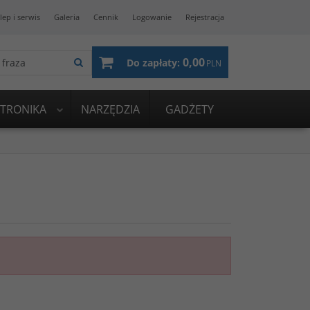
lep i serwis
Galeria
Cennik
Logowanie
Rejestracja
0,00
Do zapłaty:
PLN
KTRONIKA
NARZĘDZIA
GADŻETY