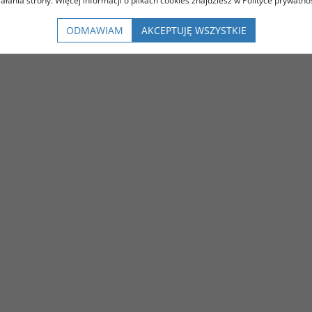
iałania strony. Więcej informacji o plikach cookies znajdziesz w Polityce prywatnoś
ODMAWIAM
AKCEPTUJĘ WSZYSTKIE