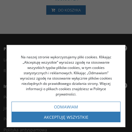
DO KOSZYKA
Panel klienta
Na naszej stronie wykorzystujemy pliki cookies. Klikając
Logowanie
„Akceptuję wszystkie” wyrażasz zgodę na stosowanie
wszystkich typów plików cookies, w tym cookies
Rejestracja
statystycznych i reklamowych. Klikając „Odmawiam”
wyrażasz zgodę na stosowanie wyłącznie plików cookies
niezbędnych do prawidłowego działania strony. Więcej
Informacje
informacji o plikach cookies znajdziesz w Polityce
prywatności.
Polityka prywatności
ODMAWIAM
Jak kupować?
AKCEPTUJĘ WSZYSTKIE
Polityka legalności
Polityka antyspamowa