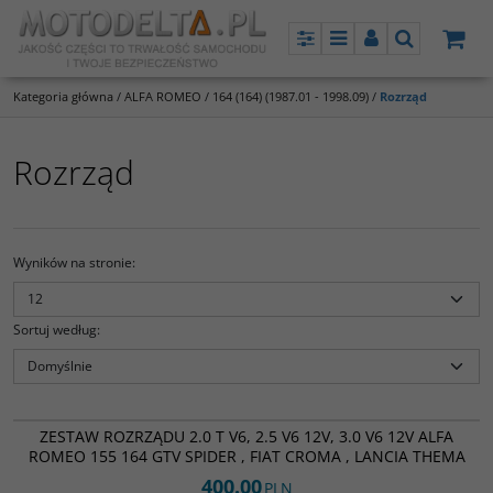
Panel
Menu
Panel
Szukaj
Kategoria główna
/
ALFA ROMEO
/
164 (164) (1987.01 - 1998.09)
/
Rozrząd
Rozrząd
Wyników na stronie
:
Sortuj według
:
ATB2521,94411
ZESTAW ROZRZĄDU 2.0 T V6, 2.5 V6 12V, 3.0 V6 12V ALFA
ROMEO 155 164 GTV SPIDER , FIAT CROMA , LANCIA THEMA
400.00
PLN