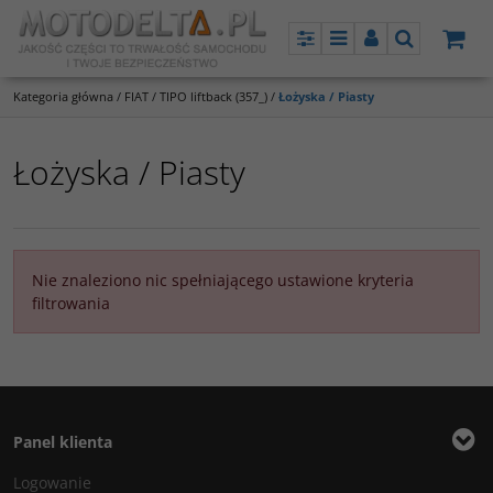
Panel
Menu
Panel
Szukaj
Kategoria główna
/
FIAT
/
TIPO liftback (357_)
/
Łożyska / Piasty
Łożyska / Piasty
Nie znaleziono nic spełniającego ustawione kryteria
filtrowania
Panel klienta
Logowanie