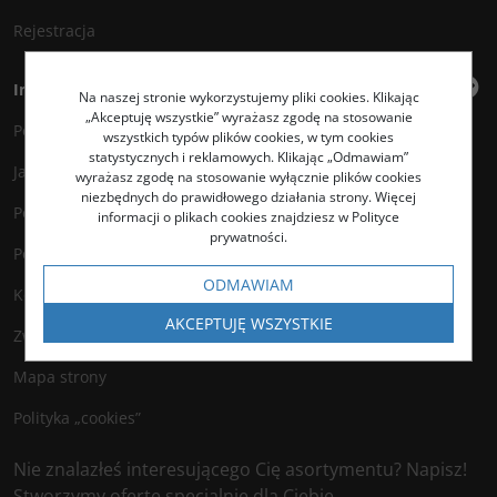
Rejestracja
Informacje
Na naszej stronie wykorzystujemy pliki cookies. Klikając
„Akceptuję wszystkie” wyrażasz zgodę na stosowanie
Polityka prywatności
wszystkich typów plików cookies, w tym cookies
statystycznych i reklamowych. Klikając „Odmawiam”
Jak kupować?
wyrażasz zgodę na stosowanie wyłącznie plików cookies
niezbędnych do prawidłowego działania strony. Więcej
Polityka legalności
informacji o plikach cookies znajdziesz w Polityce
prywatności.
Polityka antyspamowa
ODMAWIAM
Kontakt
AKCEPTUJĘ WSZYSTKIE
Zwroty
Mapa strony
Polityka „cookies”
Nie znalazłeś interesującego Cię asortymentu? Napisz!
Stworzymy ofertę specjalnie dla Ciebie.