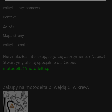
Polityka antyspamowa
Kontakt
Zwroty
Mapa strony
Polityka „cookies”
Nie znalazłeś interesującego Cię asortymentu? Napisz!
Stworzymy ofertę specjalnie dla Ciebie.
motodelta@motodelta.pl
Zakupy na motodelta.pl wejdą Ci w krew
.