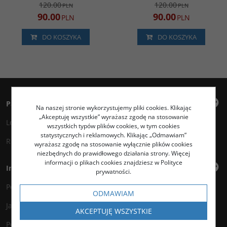
120.00
120.00
PLN
PLN
90.00
90.00
PLN
PLN
DO KOSZYKA
DO KOSZYKA
Panel klienta
Na naszej stronie wykorzystujemy pliki cookies. Klikając
„Akceptuję wszystkie” wyrażasz zgodę na stosowanie
Logowanie
wszystkich typów plików cookies, w tym cookies
statystycznych i reklamowych. Klikając „Odmawiam”
Rejestracja
wyrażasz zgodę na stosowanie wyłącznie plików cookies
niezbędnych do prawidłowego działania strony. Więcej
informacji o plikach cookies znajdziesz w Polityce
Informacje
prywatności.
Polityka prywatności
ODMAWIAM
Jak kupować?
AKCEPTUJĘ WSZYSTKIE
Polityka legalności