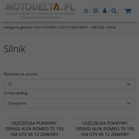
Panel
Menu
Panel
Szukaj
Kategoria główna
/
ALFA ROMEO
/
GTV (116)(1978.01 - 1987.02)
/
Silnik
Silnik
Wyników na stronie
:
Sortuj według
:
56024700
56024600
PROMOCJA
PROMOCJA
USZCZELKA POKRYWY
USZCZELKA POKRYWY
ORINGI ALFA ROMEO 75 155
ORINGI ALFA ROMEO 75 155
164 GTV V6 12 ZAWORY
164 GTV V6 12 ZAWORY